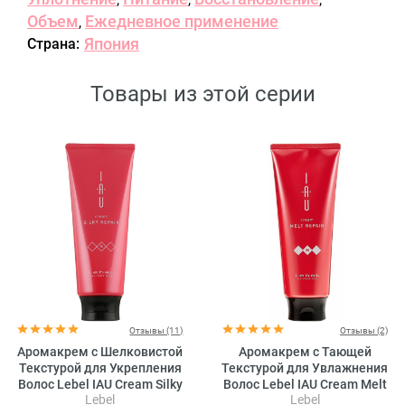
Объем
Ежедневное применение
,
Япония
Страна:
Товары из этой серии
Отзывы (11)
Отзывы (2)
Аромакрем с Шелковистой
Аромакрем с Тающей
Текстурой для Укрепления
Текстурой для Увлажнения
Волос Lebel IAU Cream Silky
Волос Lebel IAU Cream Melt
Lebel
Lebel
Repair
Repair