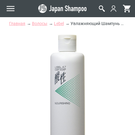
Главная
Волосы
Lebel
Увлажняющий Шампунь для Блондированных и Тонких Волос "Жемчужный" Lebel 4.7 Nourishing Hair Soap