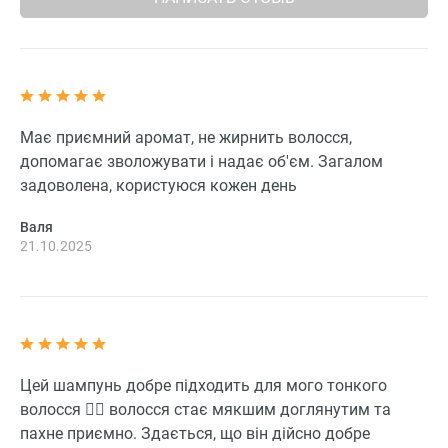
Має приємний аромат, не жирнить волосся,
допомагає зволожувати і надає об'єм. Загалом
задоволена, користуюся кожен день
Валя
21.10.2025
Цей шампунь добре підходить для мого тонкого
волосся 💁‍♀️ волосся стає мякшим доглянутим та
пахне приємно. Здається, що він дійсно добре