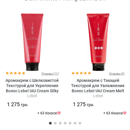
Отзывы (11)
Отзывы (2)
Аромакрем с Шелковистой
Аромакрем с Тающей
Текстурой для Укрепления
Текстурой для Увлажнения
Волос Lebel IAU Cream Silky
Волос Lebel IAU Cream Melt
Lebel
Lebel
Repair
Repair
1 275
1 275
грн.
грн.
+ 63 бонуса
+ 63 бонуса