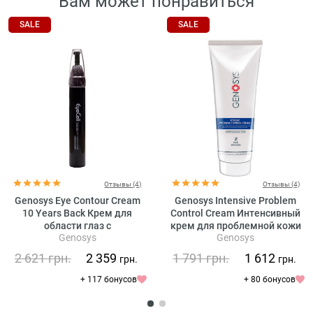
Вам может понравиться
SALE
SALE
Отзывы (4)
Отзывы (4)
Genosys Eye Contour Cream
Genosys Intensive Problem
10 Years Back Крем для
Control Cream Интенсивный
области глаз с
крем для проблемной кожи
Genosys
Genosys
растительными стволовыми
клетками
2 621
грн.
2 359
1 791
грн.
1 612
грн.
грн.
+ 117 бонусов
+ 80 бонусов