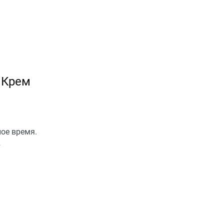
 Крем
ное время.
в