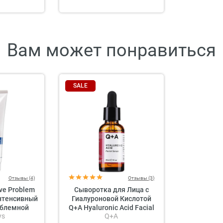
Вам может понравиться
SALE
Отзывы (4)
Отзывы (3)
ive Problem
Сыворотка для Лица с
Интенсивный
Гиалуроновой Кислотой
облемной
Q+A Hyaluronic Acid Facial
ys
Q+A
и
Serum