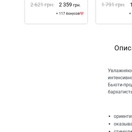
стволовыми клетками
2 621
грн.
2 359
1 791
грн.
грн.
+ 117 бонусов
+
Опис
Увлажняющ
интенсивно
Бьюти-про
бархатист
ориенти
оказыва
стимули