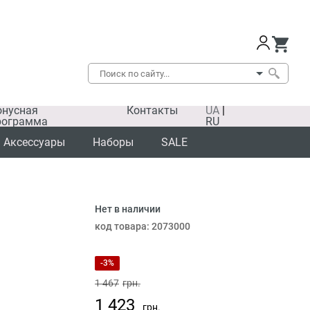
онусная
Контакты
UA
|
рограмма
RU
Аксессуары
Наборы
SALE
Нет в наличии
SALE
код товара:
2073000
-3%
1 467
грн.
1 423
грн.