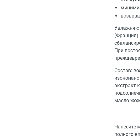
минимиз
возвращ
Увлажняющи
(Франция) 
сбалансир
При посто
преждевре
Состав: во
изононаноа
экстракт 
подсолнечн
масло жожо
Нанесите 
полного в