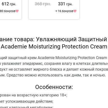
1 612
368
грн.
331
грн.
грн.
 80 бонусов
+ 16 бонусов
ание товара: Увлажняющий Защитный
Academie Moisturizing Protection Cream
ий защитный крем Academie Moisturizing Protection Cream
 увлажняет эпидермис, сохраняя влагу в клетках длитель
дукт не оставляет жирного блеска и делает кожный покро
ым. Средство можно использовать как днем, так и ночью.
Особенности:
рован на возрастную категорию 18+;
ет успокаивающее действие;
рует клеточный метаболизм;