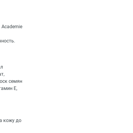
а Academie
чность.
ил
т,
воск семян
тамин Е,
а кожу до