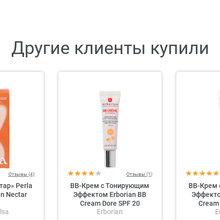
Другие клиенты купили
Отзывы (4)
Отзывы (1)
тар» Perla
BB-Крем с Тонирующим
BB-Крем
en Nectar
Эффектом Erborian BB
Эффекто
Cream Dore SPF 20
Cream 
lsa
Erborian
E