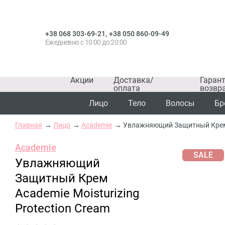
,
+38 068 303-69-21
+38 050 860-09-49
Ежедневно с 10:00 до 20:00
Акции
Доставка/
Гаран
оплата
возвр
Лицо
Тело
Волосы
Бр
Главная
Лицо
Academie
Увлажняющий Защитный Крем A
Academie
SALE
Увлажняющий
Защитный Крем
Academie Moisturizing
Protection Cream