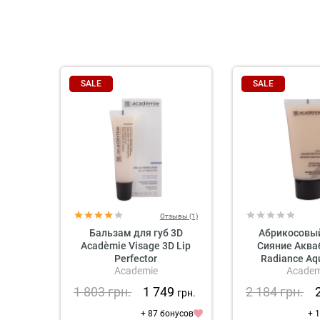
SALE
SALE
Отзывы (1)
Бальзам для губ 3D
Абрикосовый
Acadèmie Visage 3D Lip
Сияние Аква
Perfector
Radiance Aq
Academie
Academ
Academ
1 803
грн.
1 749
2 184
грн.
грн.
+ 87 бонусов
+ 