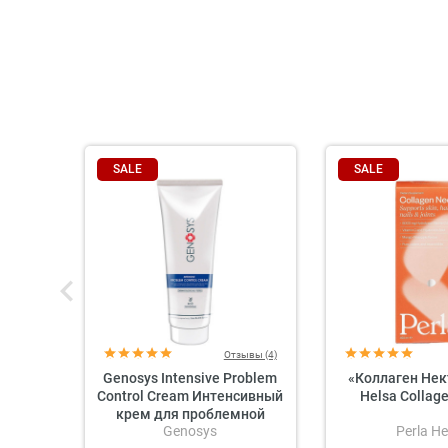
SALE
SALE
Отзывы (4)
Genosys Intensive Problem
«Коллаген Нек
Control Cream Интенсивный
Helsa Collag
крем для проблемной
Genosys
Perla He
кожи