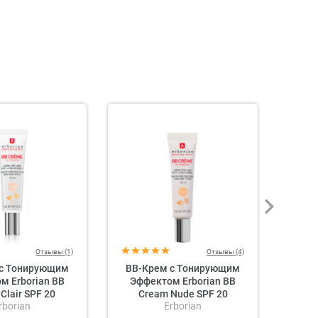
Отзывы (1)
Отзывы (4)
 с Тонирующим
BB-Крем с Тонирующим
B
м Erborian BB
Эффектом Erborian BB
Дейст
Clair SPF 20
Cream Nude SPF 20
Пепти
rborian
Erborian
U B