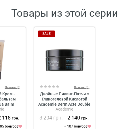
Товары из этой серии
SALE
Отзывы (0)
Отзывы (0)
 Крем -
Двойные Пилинг-Патчи с
бальзам
Гликогелевой Кислотой
ua Balm
Academie Derm Acte Double
ie
Academie
ie
Sided Peel Pads
2 118
3 204
грн.
2 140
грн.
грн.
105 бонусов
+ 107 бонусов