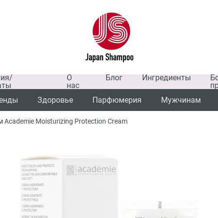
тия/
О
Блог
Ингредиенты
Б
аты
нас
п
енды
Здоровье
Парфюмерия
Мужчинам
cademie Moisturizing Protection Cream