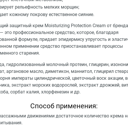
ирует рельефность мелких морщин;
ает кожному покрову естественное сияние.
й защитный крем Moisturizing Protection Cream от бренд
— это профессиональное средство, которое, благодаря
ованной формуле, придает эпидермису упругость и эласти
янном применении средство приостанавливает процессы
менного старения.
да, гидролизованный молочный протеин, глицерин, изонон
т, аргановое масло, диметикон, маннитол, глицерил стеара
корня императы цилиндрической, цветочный воск акации, 
ика, экстракт морских водорослей, экстракт дрожжей, ви
ба, сорбат калия, хлорфенезин и др.
Способ применения:
массажными движениями достаточное количество крема н
питывания.