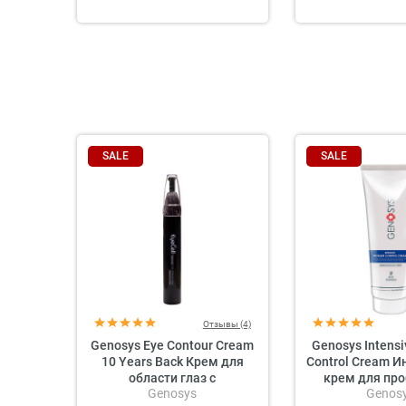
SALE
SALE
Отзывы (4)
Genosys Eye Contour Cream
Genosys Intens
10 Years Back Крем для
Control Cream 
области глаз с
крем для пр
Genosys
Genos
растительными
кож