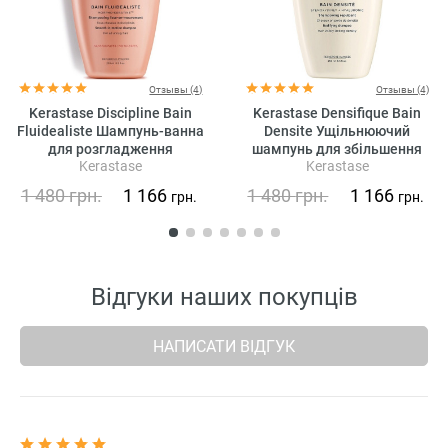
Отзывы (4)
Отзывы (4)
Kerastase Discipline Bain
Kerastase Densifique Bain
Fluidealiste Шампунь-ванна
Densite Ущільнюючий
для розгладження
шампунь для збільшення
Kerastase
Kerastase
неслухняного волосся (без
густоти волосся
сульфатів)
1 480
грн.
1 166
1 480
грн.
1 166
грн.
грн.
Відгуки наших покупців
НАПИСАТИ ВІДГУК