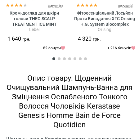
Відгуки (5)
Відгуки (2)
Крем-догляд для шкіри
Фітоесенціальний Лосьйон
голови THEO SCALP
Проти Випадання ХГС Orising
TREATMENT ICE MINT
H.G. System Biocomplex
Lebel
Orising
1 640
4 320
грн.
грн.
+ 82 бонуси
+ 216 бонусів
Опис товару: Щоденний
Очищувальний Шампунь-Ванна для
Зміцнення Ослабленого Тонкого
Волосся Чоловіків Kerastase
Genesis Homme Bain de Force
Quotidien