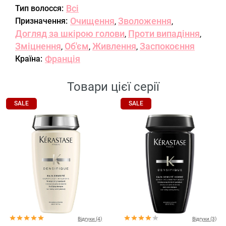
Всі
Тип волосся:
Очищення
Зволоження
Призначення:
,
,
Догляд за шкірою голови
Проти випадіння
,
,
Зміцнення
Об'єм
Живлення
Заспокоєння
,
,
,
Франція
Країна:
Товари цієї серії
SALE
SALE
Відгуки (4)
Відгуки (3)