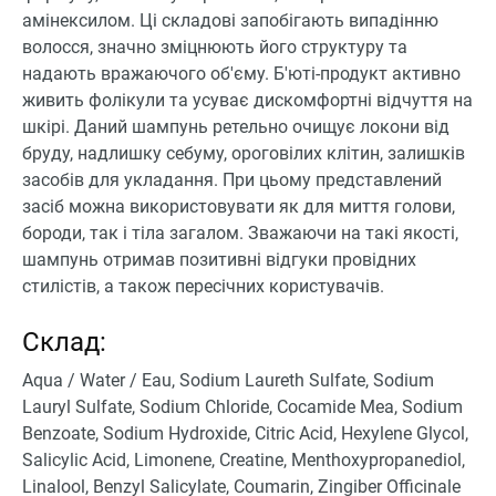
амінексилом. Ці складові запобігають випадінню
волосся, значно зміцнюють його структуру та
надають вражаючого об'єму. Б'юті-продукт активно
живить фолікули та усуває дискомфортні відчуття на
шкірі. Даний шампунь ретельно очищує локони від
бруду, надлишку себуму, ороговілих клітин, залишків
засобів для укладання. При цьому представлений
засіб можна використовувати як для миття голови,
бороди, так і тіла загалом. Зважаючи на такі якості,
шампунь отримав позитивні відгуки провідних
стилістів, а також пересічних користувачів.
Склад:
Aqua / Water / Eau, Sodium Laureth Sulfate, Sodium
Lauryl Sulfate, Sodium Chloride, Cocamide Mea, Sodium
Benzoate, Sodium Hydroxide, Citric Acid, Hexylene Glycol,
Salicylic Acid, Limonene, Creatine, Menthoxypropanediol,
Linalool, Benzyl Salicylate, Coumarin, Zingiber Officinale