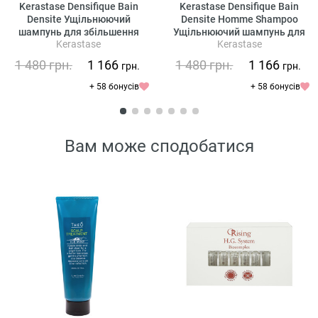
Kerastase Densifique Bain
Kerastase Densifique Bain
Densite Ущільнюючий
Densite Homme Shampoo
шампунь для збільшення
Ущільнюючий шампунь для
Kerastase
Kerastase
густоти волосся
збільшення густини волосся
для чоловіків
1 480
грн.
1 166
1 480
грн.
1 166
грн.
грн.
+ 58 бонусів
+ 58 бонусів
Вам може сподобатися