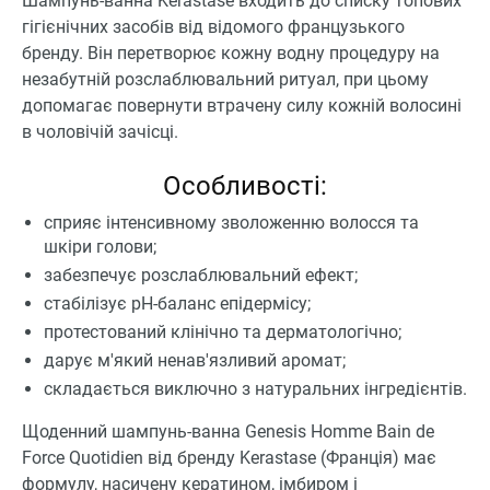
Шампунь-ванна Kerastase входить до списку топових
гігієнічних засобів від відомого французького
бренду. Він перетворює кожну водну процедуру на
незабутній розслаблювальний ритуал, при цьому
допомагає повернути втрачену силу кожній волосині
в чоловічій зачісці.
Особливості:
сприяє інтенсивному зволоженню волосся та
шкіри голови;
забезпечує розслаблювальний ефект;
стабілізує pH-баланс епідермісу;
протестований клінічно та дерматологічно;
дарує м'який ненав'язливий аромат;
складається виключно з натуральних інгредієнтів.
Щоденний шампунь-ванна Genesis Homme Bain de
Force Quotidien від бренду Kerastase (Франція) має
формулу, насичену кератином, імбиром і