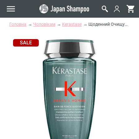
Головна
Чоловікам
Kerastase
Щоденний Очищувальний Шампунь-Ванна для Зміцнення Ослабленого Тонкого Волосся Чоловіків Kerastase Genesis Homme Bain de Force Quotidien
SALE