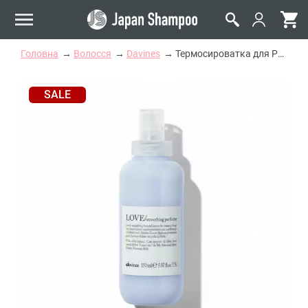
Головна
Волосся
Davines
Термосироватка для Розгладження Неслухняного і Хвилястого Волосся Davines Love Smoothing Perfector
SALE