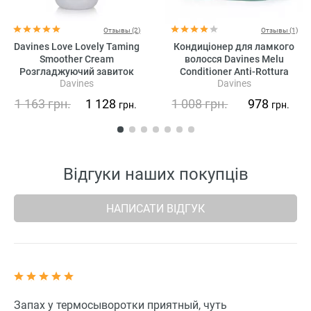
Отзывы (2)
Отзывы (1)
Davines Love Lovely Taming
Кондиціонер для ламкого
Smoother Cream
волосся Davines Melu
Розгладжуючий завиток
Conditioner Anti-Rottura
Davines
Davines
Крем для волосся
Lucidante
1 163
грн.
1 128
1 008
грн.
978
грн.
грн.
Відгуки наших покупців
НАПИСАТИ ВІДГУК
Запах у термосыворотки приятный, чуть