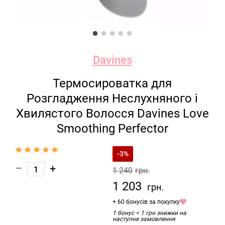
Davines
Термосироватка для
Розгладження Неслухняного і
Хвилястого Волосся Davines Love
Smoothing Perfector
-3%
–
+
1 240
грн.
1 203
грн.
+ 60 бонусів за покупку
1 бонус = 1 грн знижки на
наступне замовлення