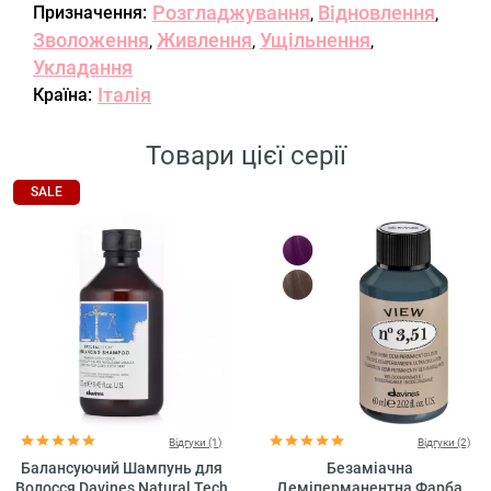
Розгладжування
Відновлення
Призначення:
,
,
Зволоження
Живлення
Ущільнення
,
,
,
Укладання
Італія
Країна:
Товари цієї серії
SALE
Відгуки (1)
Відгуки (2)
Балансуючий Шампунь для
Безаміачна
Волосся Davines Natural Tech
Деміперманентна Фарба