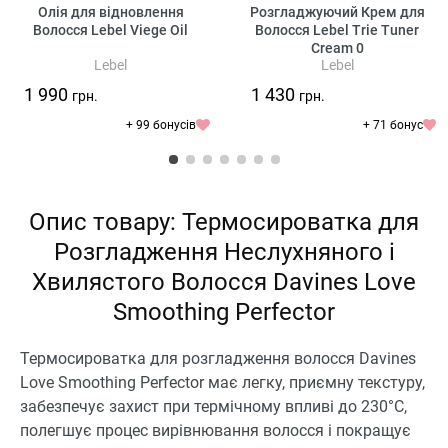
Олія для відновлення
Розгладжуючий Крем для
Волосся Lebel Viege Oil
Волосся Lebel Trie Tuner
Cream 0
Lebel
Lebel
1 990
1 430
грн.
грн.
+ 99 бонусів
+ 71 бонус
Опис товару: Термосироватка для
Розгладження Неслухняного і
Хвилястого Волосся Davines Love
Smoothing Perfector
Термосироватка для розгладження волосся Davines
Love Smoothing Perfector має легку, приємну текстуру,
забезпечує захист при термічному впливі до 230°C,
полегшує процес вирівнювання волосся і покращує