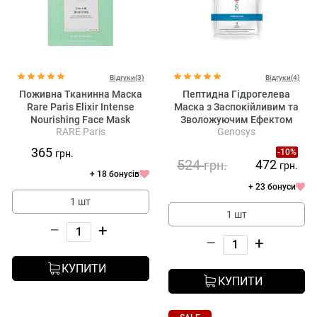
Відгуки(3)
Відгуки(4)
Поживна Тканинна Маска
Пептидна Гідрогелева
Rare Paris Elixir Intense
Маска з Заспокійливим та
Nourishing Face Mask
Зволожуючим Ефектом
RARE Paris
Genosys
Genosys Pepetide Gel Mask
Kit
365
-10%
грн.
524
472
грн.
грн.
+ 18 бонусів
+ 23 бонуси
1 шт
1 шт
–
+
–
+
КУПИТИ
КУПИТИ