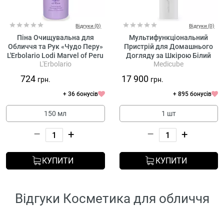
Відгуки (0)
Відгуки (0)
Піна Очищувальна для
Мультифункціональний
Обличчя та Рук «Чудо Перу»
Пристрій для Домашнього
L'Erbolario Lodi Marvel of Peru
Догляду за Шкірою Білий
L'Erbolario
Medicube
Face & Hands Cleansing
Medicube AGE-R Booster Pro
Mousse
X2 White (повнорозмірний)
724
17 900
грн.
грн.
+ 36 бонусів
+ 895 бонусів
150 мл
1 шт
–
+
–
+
КУПИТИ
КУПИТИ
Відгуки Косметика для обличчя