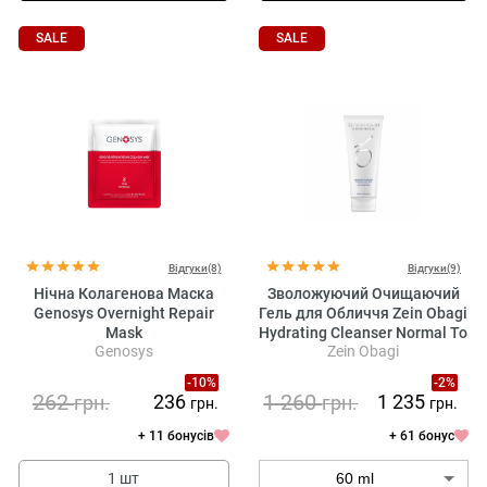
SALE
SALE
Відгуки(8)
Відгуки(9)
Нічна Колагенова Маска
Зволожуючий Очищаючий
Genosys Overnight Repair
Гель для Обличчя Zein Obagi
Mask
Hydrating Cleanser Normal To
Genosys
Zein Obagi
Dry Skin
-10%
-2%
262
1 260
236
1 235
грн.
грн.
грн.
грн.
+ 11 бонусів
+ 61 бонус
1 шт