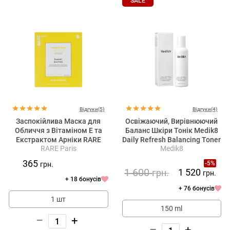
SALE
Відгуки(5)
Відгуки(4)
Заспокійлива Маска для
Освіжаючий, Вирівнюючий
Обличчя з Вітаміном Е та
Баланс Шкіри Тонік Medik8
Екстрактом Арніки RARE
Daily Refresh Balancing Toner
RARE Paris
Medik8
Paris Tresor Solaire
Ecological Cellulose Facial
365
-5%
грн.
Mask
1 600
1 520
грн.
грн.
+ 18 бонусів
+ 76 бонусів
1 шт
150 ml
–
+
–
+