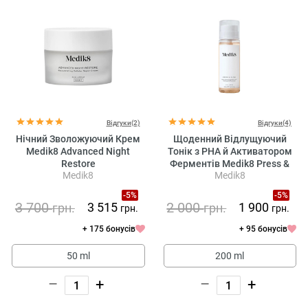
Відгуки(2)
Відгуки(4)
Нічний Зволожуючий Крем
Щоденний Відлущуючий
Medik8 Advanced Night
Тонік з PHA й Активатором
Restore
Ферментів Medik8 Press &
Medik8
Medik8
Glow
-5%
-5%
3 700
2 000
3 515
1 900
грн.
грн.
грн.
грн.
+ 175 бонусів
+ 95 бонусів
50 ml
200 ml
–
+
–
+