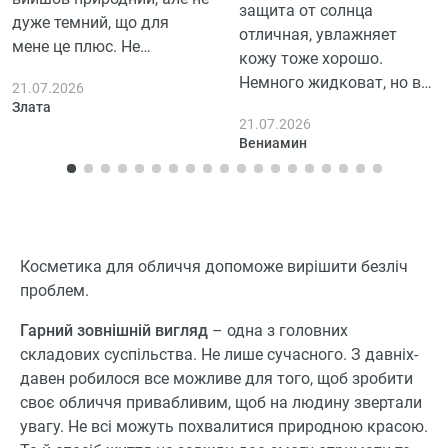
защита от солнца
дуже темний, що для
отличная, увлажняет
мене це плюс. Не
кожу тоже хорошо.
залишає плям. Добре, що
Немного жидковат, но в
21.07.2026
можна регулювати
целом доволен. Удобно
Злата
інтенсивність кольору.
21.07.2026
наносить на кожу,
Результат видно швидко,
Вениамин
впитывается быстро и не
але треба обережно, щоб
оставляет ощущение
не торкнутися одягу.
тяжести.
Косметика для обличчя допоможе вирішити безліч
проблем.
Гарний зовнішній вигляд
– одна з головних
складових суспільства. Не лише сучасного. З давніх-
давен робилося все можливе для того, щоб зробити
своє обличчя привабливим, щоб на людину звертали
увагу. Не всі можуть похвалитися природною красою.