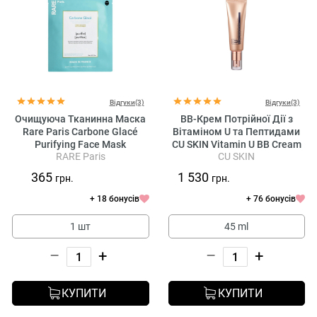
Відгуки(3)
Відгуки(3)
Очищуюча Тканинна Маска
BB-Крем Потрійної Дії з
Rare Paris Carbone Glacé
Вітаміном U та Пептидами
Purifying Face Mask
CU SKIN Vitamin U BB Cream
RARE Paris
CU SKIN
SPF 28 Pa++
365
1 530
грн.
грн.
+ 18 бонусів
+ 76 бонусів
1 шт
45 ml
–
+
–
+
КУПИТИ
КУПИТИ