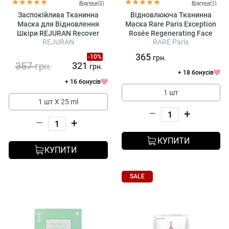
Відгуки(3)
Відгуки(1)
Заспокійлива Тканинна
Відновлююча Тканинна
Маска для Відновлення
Маска Rare Paris Exception
Шкіри REJURAN Recover
Rosée Regenerating Face
REJURAN
RARE Paris
Soothing Mask
Mask
365
-10%
грн.
357
321
грн.
грн.
+ 18 бонусів
+ 16 бонусів
1 шт
1 шт Х 25 ml
–
+
–
+
КУПИТИ
КУПИТИ
SALE