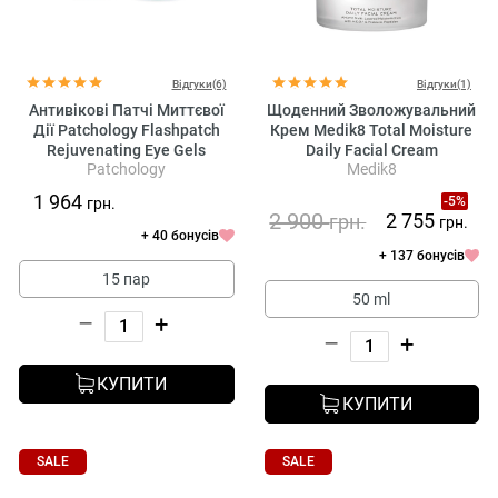
Відгуки(6)
Відгуки(1)
Антивікові Патчі Миттєвої
Щоденний Зволожувальний
Дії Patchology Flashpatch
Крем Medik8 Total Moisture
Rejuvenating Eye Gels
Daily Facial Cream
Patchology
Medik8
1 964
-5%
грн.
2 900
2 755
грн.
грн.
+ 40 бонусів
+ 137 бонусів
15 пар
50 ml
–
+
–
+
КУПИТИ
КУПИТИ
SALE
SALE