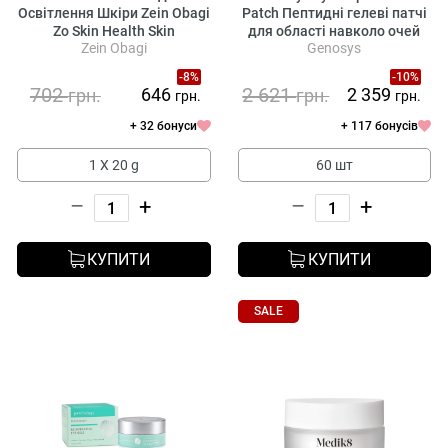
Освітлення Шкіри Zein Obagi
Patch Пептидні гелеві патчі
Zo Skin Health Skin
для області навколо очей
Zein Obagi
Genosys
Brightening Sheet Mask
-8%
-10%
702
2 621
646
2 359
грн.
грн.
грн.
грн.
+ 32 бонуси
+ 117 бонусів
1 Х 20 g
60 шт
–
+
–
+
КУПИТИ
КУПИТИ
SALE