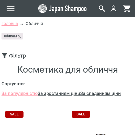
Головна
Обличчя
Жінкам
Фільтр
Косметика для обличчя
Сортувати:
За популярністю
За зростанням ціни
За спаданням ціни
SALE
SALE