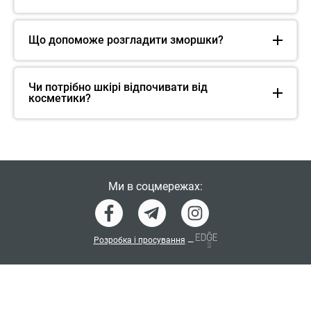
Що допоможе розгладити зморшки?
Чи потрібно шкірі відпочивати від
косметики?
Ми в соцмережах:
Розробка і просування
—
Словник інгредієнтів косметики