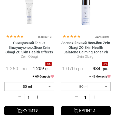
Відгуки(17)
Відгуки(10)
Очищаючий Гель з
Заспокійливий Лосьйон Zein
Відлущуючою Дією Zein
Obagi ZO Skin Health
Obagi ZO Skin Health Offects
Balatone Calming Toner Ph
Zein Obagi
Zein Obagi
Exfoliating Cleanser
Balancer
-4%
-8%
1 260
1 070
1 209
984
грн.
грн.
грн.
грн.
+ 60 бонусів
+ 49 бонусів
–
+
–
+
КУПИТИ
КУПИТИ