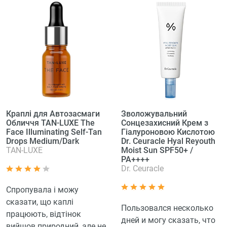
Краплі для Автозасмаги
Зволожувальний
Обличчя TAN-LUXE The
Сонцезахисний Крем з
Face Illuminating Self-Tan
Гіалуроновою Кислотою
Drops Medium/Dark
Dr. Ceuracle Hyal Reyouth
TAN-LUXE
Moist Sun SPF50+ /
PA++++
Dr. Ceuracle
Спропувала і можу
сказати, що каплі
Пользовался несколько
працюють, відтінок
дней и могу сказать, что
вийшов природний, але не