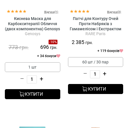
Відгуки(1)
Відгуки(3)
Киснева Маска для
Патчі для Контуру Очей
Карбокситерапії Обличчя
Проти Набряків з
(двох компонентна) Genosys
Гамамелісом і Екстрактом
Genosys
RARE Paris
CO2 Face Mask Kit Genosys
Мальви Rare Paris Carbone
Glacé Purifying Eye Patch
2 385
-10%
грн.
773
696
грн.
грн.
+ 119 бонусів
+ 34 бонуси
60 шт / 30 пар
1 шт
–
+
–
+
КУПИТИ
КУПИТИ