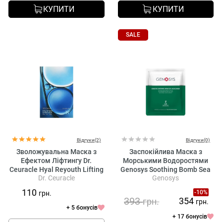
КУПИТИ
КУПИТИ
SALE
Відгуки(2)
Відгуки(0)
Зволожувальна Маска з
Заспокійлива Маска з
Ефектом Ліфтингу Dr.
Морськими Водоростями
Ceuracle Hyal Reyouth Lifting
Genosys Soothing Bomb Sea
Dr. Ceuracle
Genosys
Mask
Algae Mask
110
-10%
грн.
393
354
грн.
грн.
+ 5 бонусів
+ 17 бонусів