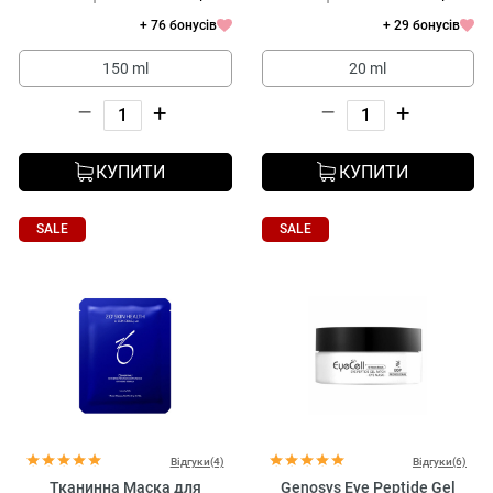
+ 76 бонусів
+ 29 бонусів
150 ml
20 ml
–
+
–
+
КУПИТИ
КУПИТИ
SALE
SALE
Відгуки(4)
Відгуки(6)
Тканинна Маска для
Genosys Eye Peptide Gel