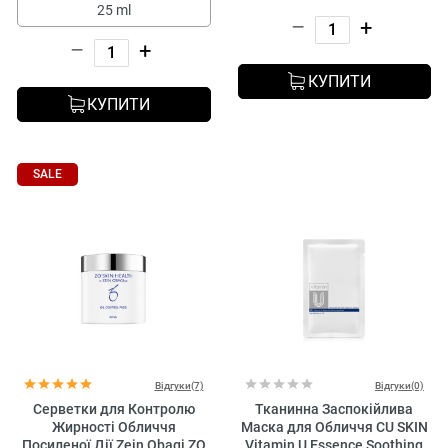
25 ml
–
+
–
+
КУПИТИ
КУПИТИ
SALE
Відгуки(7)
Відгуки(0)
Серветки для Контролю
Тканинна Заспокійлива
Жирності Обличчя
Маска для Обличчя CU SKIN
Посиленої Дії Zein Obagi ZO
Vitamin U Essence Soothing