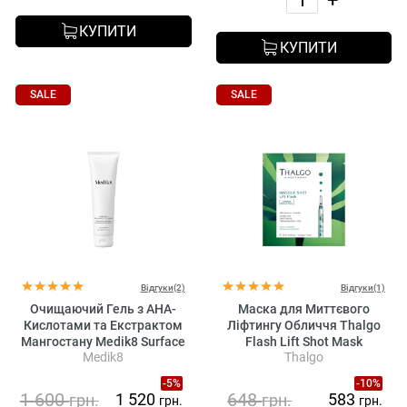
КУПИТИ
КУПИТИ
SALE
SALE
Відгуки(2)
Відгуки(1)
Очищаючий Гель з АНА-
Маска для Миттєвого
Кислотами та Екстрактом
Ліфтингу Обличчя Thalgo
Мангостану Medik8 Surface
Flash Lift Shot Mask
Medik8
Thalgo
Radiance Cleanse
-5%
-10%
1 600
648
1 520
583
грн.
грн.
грн.
грн.