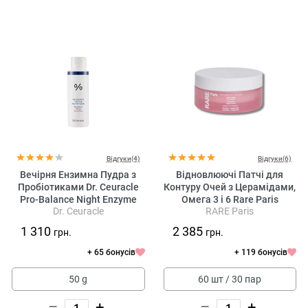
Відгуки(4)
Відгуки(6)
Вечірня Ензимна Пудра з
Відновлюючі Патчі для
Пробіотиками Dr. Ceuracle
Контуру Очей з Церамідами,
Pro-Balance Night Enzyme
Омега 3 і 6 Rare Paris
Dr. Ceuracle
RARE Paris
Wash
Exception Rosée
Regenerating Eye Patch
1 310
2 385
грн.
грн.
+ 65 бонусів
+ 119 бонусів
50 g
60 шт / 30 пар
–
+
–
+