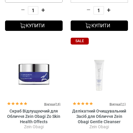
–
+
–
+
КУПИТИ
КУПИТИ
SALE
Відгуки(14)
Відгуки(11)
Скраб Відлущуючий для
Делікатний Очищувальний
Обличчя Zein Obagi Zo Skin
Засіб для Обличчя Zein
Health Offects
Obagi Gentle Cleanser
Zein Obagi
Zein Obagi