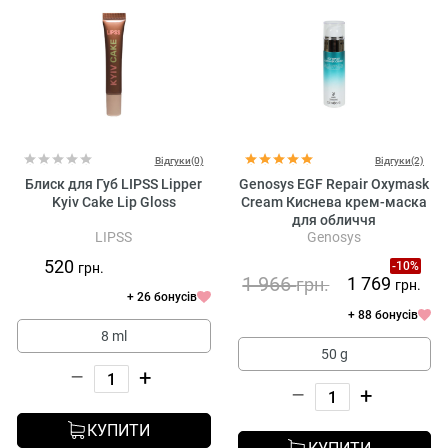
Відгуки(0)
Відгуки(2)
Блиск для Губ LIPSS Lipper
Genosys EGF Repair Oxymask
Kyiv Cake Lip Gloss
Cream Киснева крем-маска
для обличчя
LIPSS
Genosys
520
-10%
грн.
1 966
1 769
грн.
грн.
+ 26 бонусів
+ 88 бонусів
8 ml
50 g
–
+
–
+
КУПИТИ