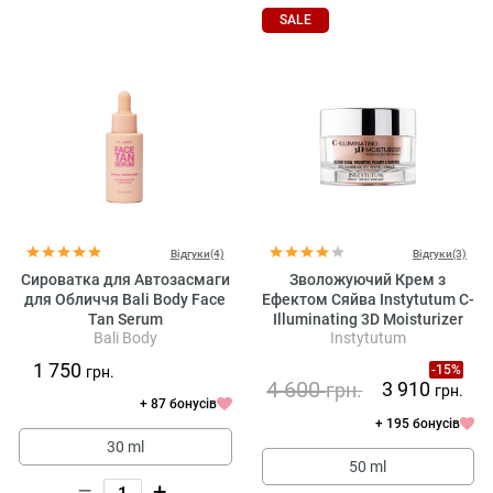
SALE
Відгуки(4)
Відгуки(3)
Сироватка для Автозасмаги
Зволожуючий Крем з
для Обличчя Bali Body Face
Ефектом Сяйва Instytutum C-
Tan Serum
Illuminating 3D Moisturizer
Bali Body
Instytutum
1 750
-15%
грн.
4 600
3 910
грн.
грн.
+ 87 бонусів
+ 195 бонусів
30 ml
50 ml
–
+