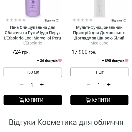
Відгуки (0)
Відгуки (0)
Піна Очищувальна для
Мультифункціональний
Обличчя та Рук «Чудо Перу»
Пристрій для Домашнього
L'Erbolario Lodi Marvel of Peru
Догляду за Шкірою Білий
L'Erbolario
Medicube
Face & Hands Cleansing
Medicube AGE-R Booster Pro
Mousse
X2 White (повнорозмірний)
724
17 900
грн.
грн.
+ 36 бонусів
+ 895 бонусів
150 мл
1 шт
–
+
–
+
КУПИТИ
КУПИТИ
Відгуки Косметика для обличчя