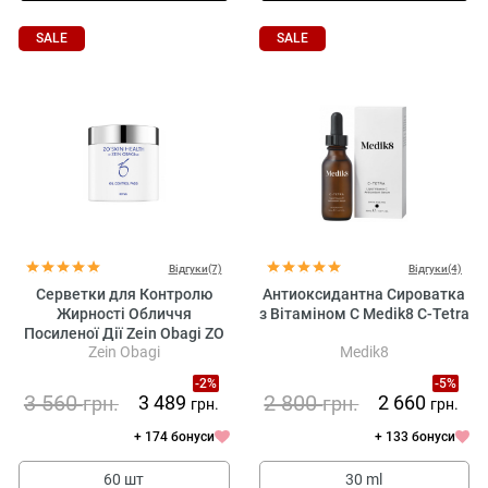
SALE
SALE
Відгуки(7)
Відгуки(4)
Серветки для Контролю
Антиоксидантна Сироватка
Жирності Обличчя
з Вітаміном С Medik8 C-Tetra
Посиленої Дії Zein Obagi ZO
Zein Obagi
Medik8
Skin Health Oil Control Pads
-2%
-5%
3 560
2 800
3 489
2 660
грн.
грн.
грн.
грн.
+ 174 бонуси
+ 133 бонуси
60 шт
30 ml