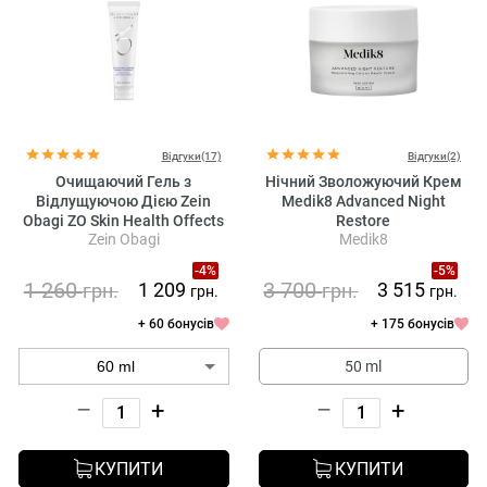
Відгуки(17)
Відгуки(2)
Очищаючий Гель з
Нічний Зволожуючий Крем
Відлущуючою Дією Zein
Medik8 Advanced Night
Obagi ZO Skin Health Offects
Restore
Zein Obagi
Medik8
Exfoliating Cleanser
-4%
-5%
1 260
3 700
1 209
3 515
грн.
грн.
грн.
грн.
+ 60 бонусів
+ 175 бонусів
50 ml
–
+
–
+
КУПИТИ
КУПИТИ