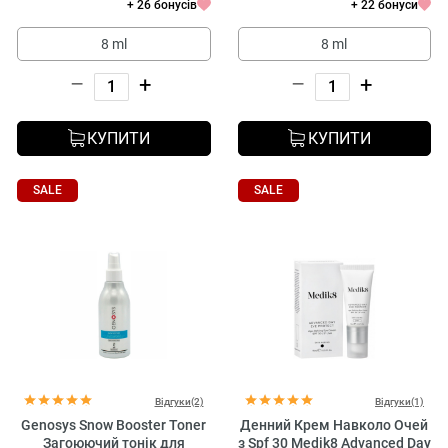
+ 26 бонусів
+ 22 бонуси
8 ml
8 ml
–
+
–
+
КУПИТИ
КУПИТИ
SALE
SALE
Відгуки(2)
Відгуки(1)
Genosys Snow Booster Toner
Денний Крем Навколо Очей
Загоюючий тонік для
з Spf 30 Medik8 Advanced Day