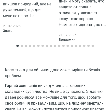
дней и могу сказать, что
вийшов природний, але не
защита от солнца
дуже темний, що для
отличная, увлажняет
мене це плюс. Не
кожу тоже хорошо.
залишає плям. Добре, що
Немного жидковат, но в
21.07.2026
можна регулювати
целом доволен. Удобно
Злата
інтенсивність кольору.
21.07.2026
наносить на кожу,
Результат видно швидко,
Вениамин
впитывается быстро и не
але треба обережно, щоб
оставляет ощущение
не торкнутися одягу.
тяжести.
Косметика для обличчя допоможе вирішити безліч
проблем.
Гарний зовнішній вигляд
– одна з головних
складових суспільства. Не лише сучасного. З давніх-
давен робилося все можливе для того, щоб зробити
своє обличчя привабливим, щоб на людину звертали
увагу. Не всі можуть похвалитися природною красою.