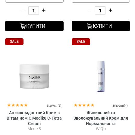
–
+
–
+
КУПИТИ
КУПИТИ
SALE
SALE
Відгуки(5)
Відгуки(4)
Антиоксидантний Крем з
Живильний та
Вітаміном C Medik8 C-Tetra
Зволожувальний Крем для
Cream
Нормальної та
Medik8
WiQo
Комбінованої Шкіри WiQo
Nourishing Cream for Normal