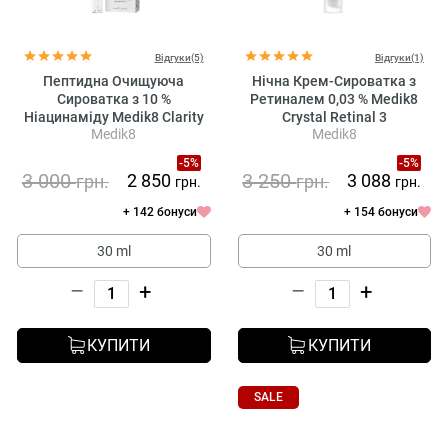
Відгуки(5)
Відгуки(1)
Пептидна Очищуюча
Нічна Крем-Сироватка з
Сироватка з 10 %
Ретиналем 0,03 % Medik8
Ніацинаміду Medik8 Clarity
Crystal Retinal 3
Medik8
Medik8
Peptides Serum
-5%
-5%
3 000
3 250
2 850
3 088
грн.
грн.
грн.
грн.
+ 142 бонуси
+ 154 бонуси
30 ml
30 ml
–
+
–
+
КУПИТИ
КУПИТИ
SALE