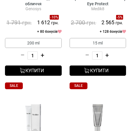
обличчя
Eye Protect
Genosys
Medik8
-10%
-5%
1 791
2 700
1 612
2 565
грн.
грн.
грн.
грн.
+ 80 бонусів
+ 128 бонусів
200 ml
15 ml
–
+
–
+
КУПИТИ
КУПИТИ
SALE
SALE