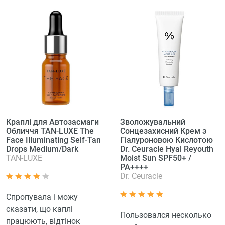
Краплі для Автозасмаги
Зволожувальний
Обличчя TAN-LUXE The
Сонцезахисний Крем з
Face Illuminating Self-Tan
Гіалуроновою Кислотою
Drops Medium/Dark
Dr. Ceuracle Hyal Reyouth
TAN-LUXE
Moist Sun SPF50+ /
PA++++
Dr. Ceuracle
Спропувала і можу
сказати, що каплі
Пользовался несколько
працюють, відтінок