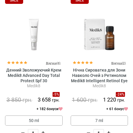
SALE
SALE
Відгуки(4)
Відгуки(2)
Денний Зволожуючий Крем
Нічна Сироватка для Зони
Medik8 Advanced Day Total
Навколо Очей з Ретинолом
Protect Spf 30
Medik8 Intelligent Retinol Eye
Medik8
Medik8
Tr
-5%
-24%
3 850
1 600
3 658
1 220
грн.
грн.
грн.
грн.
+ 182 бонуси
+ 61 бонус
50 ml
7 ml
–
+
–
+