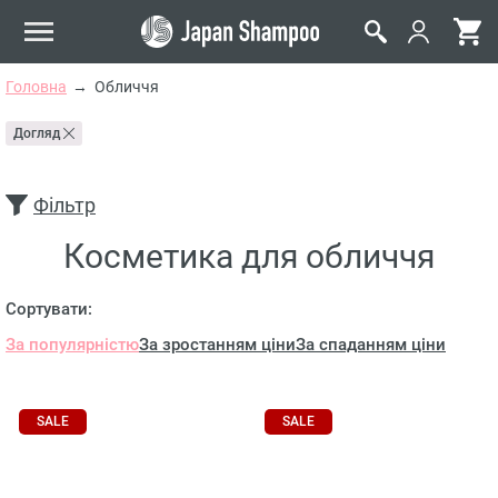
Головна
Обличчя
Догляд
Фільтр
Косметика для обличчя
Сортувати:
За популярністю
За зростанням ціни
За спаданням ціни
SALE
SALE