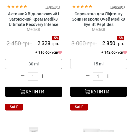
Відгуки(1)
Відгуки(1)
Активний Відновлюючий і
Сироватка для Ліфтингу
Загоюючий Крем Medik8
Зони Навколо Очей Medik8
Ultimate Recovery Intense
Eyelift Peptides
Medik8
Medik8
-5%
-5%
2 450
3 000
2 328
2 850
грн.
грн.
грн.
грн.
+ 116 бонусів
+ 142 бонуси
30 ml
15 ml
–
+
–
+
КУПИТИ
КУПИТИ
SALE
SALE