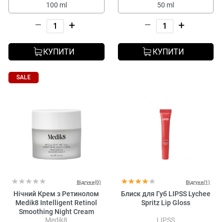
100 ml
50 ml
–
+
–
+
КУПИТИ
КУПИТИ
SALE
Відгуки(0)
Відгуки(1)
Нічний Крем з Ретинолом
Блиск для Губ LIPSS Lychee
Medik8 Intelligent Retinol
Spritz Lip Gloss
Smoothing Night Cream
Medik8
LIPSS