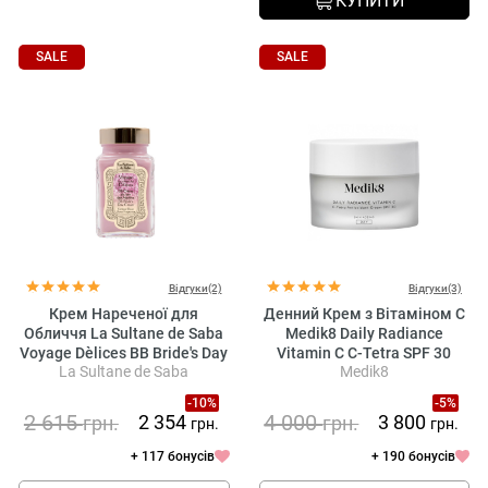
КУПИТИ
SALE
SALE
Відгуки(2)
Відгуки(3)
Крем Нареченої для
Денний Крем з Вітаміном С
Обличчя La Sultane de Saba
Medik8 Daily Radiance
Voyage Dèlices BB Bride's Day
Vitamin C C-Tetra SPF 30
La Sultane de Saba
Medik8
Cream Rose Fragrance
-10%
-5%
2 615
4 000
2 354
3 800
грн.
грн.
грн.
грн.
+ 117 бонусів
+ 190 бонусів