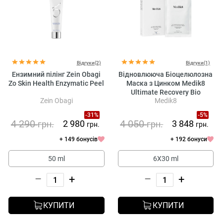
Відгуки(2)
Відгуки(1)
Ензимний пілінг Zein Obagi
Відновлююча Біоцелюлозна
Zo Skin Health Enzymatic Peel
Маска з Цинком Medik8
Ultimate Recovery Bio
Zein Obagi
Medik8
Cellulose Mask
-31%
-5%
4 290
4 050
2 980
3 848
грн.
грн.
грн.
грн.
+ 149 бонусів
+ 192 бонуси
50 ml
6X30 ml
–
+
–
+
КУПИТИ
КУПИТИ