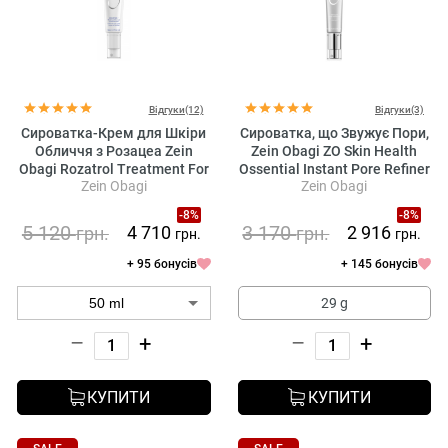
Відгуки(12)
Відгуки(3)
Сироватка-Крем для Шкіри
Сироватка, що Звужує Пори,
Обличчя з Розацеа Zein
Zein Obagi ZO Skin Health
Obagi Rozatrol Treatment For
Ossential Instant Pore Refiner
Zein Obagi
Zein Obagi
Red Sensitized Skin
-8%
-8%
5 120
3 170
4 710
2 916
грн.
грн.
грн.
грн.
+ 95 бонусів
+ 145 бонусів
29 g
–
+
–
+
КУПИТИ
КУПИТИ