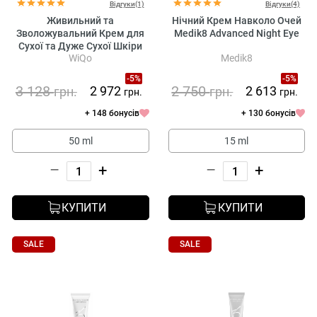
Відгуки(1)
Відгуки(4)
Живильний та
Нічний Крем Навколо Очей
Зволожувальний Крем для
Medik8 Advanced Night Eye
Сухої та Дуже Сухої Шкіри
WiQo
Medik8
WiQo Nourishing and
Moisturizing Cream for Dry
-5%
-5%
Skin
3 128
2 750
2 972
2 613
грн.
грн.
грн.
грн.
+ 148 бонусів
+ 130 бонусів
50 ml
15 ml
–
+
–
+
КУПИТИ
КУПИТИ
SALE
SALE