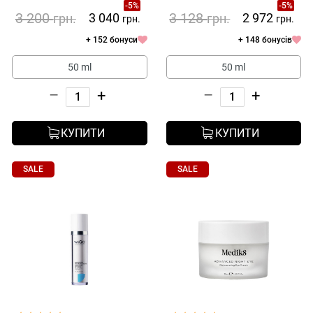
-5%
-5%
and Combination Skin
3 200
3 128
3 040
2 972
грн.
грн.
грн.
грн.
+ 152 бонуси
+ 148 бонусів
50 ml
50 ml
–
+
–
+
КУПИТИ
КУПИТИ
SALE
SALE