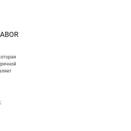
BABOR
которая
пречной
вляет
;