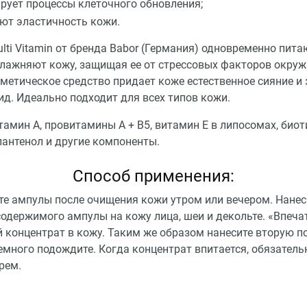
рует процессы клеточного обновления;
т эластичность кожи.
ti Vitamin от бренда Babor (Германия) одновременно пита
влажняют кожу, защищая ее от стрессовых факторов окру
сметическое средство придает коже естественное сияние и
д. Идеально подходит для всех типов кожи.
тамин А, провитамины A + B5, витамин E в липосомах, биоти
пантенол и другие компоненты.
Способ применения:
те ампулы после очищения кожи утром или вечером. Нанес
содержимого ампулы на кожу лица, шеи и декольте. «Впеча
 концентрат в кожу. Таким же образом нанесите вторую п
емного подождите. Когда концентрат впитается, обязатель
рем.