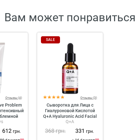
Вам может понравиться
SALE
Отзывы (4)
Отзывы (3)
ive Problem
Сыворотка для Лица с
Интенсивный
Гиалуроновой Кислотой
облемной
Q+A Hyaluronic Acid Facial
ys
Q+A
и
Serum
1 612
368
грн.
331
грн.
грн.