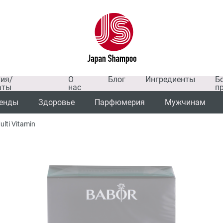
тия/
О
Блог
Ингредиенты
Б
аты
нас
п
енды
Здоровье
Парфюмерия
Мужчинам
ti Vitamin