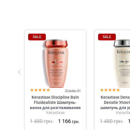
SALE
SALE
Отзывы (4)
Kerastase Discipline Bain
Kerastase Densi
Fluidealiste Шампунь-
Densite Упл
ванна для разглаживания
шампунь для у
Kerastase
Kerast
непослушных волос (без
густоты 
сульфатов)
1 480
грн.
1 166
1 480
грн.
грн.