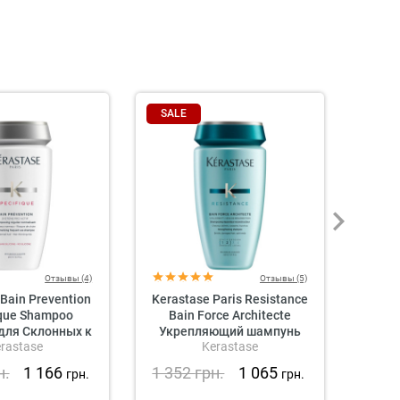
SALE
SAL
Отзывы (4)
Отзывы (5)
Bain Prevention
Kerastase Paris Resistance
Kerast
ique Shampoo
Bain Force Architecte
L
для Склонных к
Укрепляющий шампунь
Il
rastase
Kerastase
ению Волос
для волос
Увл
н.
1 166
1 352
грн.
1 065
1 4
грн.
грн.
ме