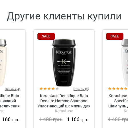
Другие клиенты купили
SALE
SALE
Отзывы (4)
Отзывы (3)
fique Bain
Kerastase Densifique Bain
Kerastase 
отняющий
Densite Homme Shampoo
Specif
величения
Уплотняющий шампунь для
Шампунь 
ase
Kerastase
Ke
волос
увеличения густоты волос
Выпад
для мужчин
1 166
1 480
грн.
1 166
1 480
гр
грн.
грн.