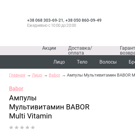
,
+38 068 303-69-21
+38 050 860-09-49
Ежедневно с 10:00 до 20:00
Акции
Доставка/
Гаран
оплата
возвр
Лицо
Тело
Волосы
Бр
Главная
Лицо
Babor
Ампулы Мультивитамин BABOR Mul
Babor
Ампулы
Мультивитамин BABOR
Multi Vitamin