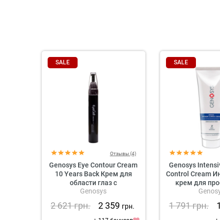
SALE
SALE
Отзывы (4)
Genosys Eye Contour Cream
Genosys Intens
10 Years Back Крем для
Control Cream 
области глаз с
крем для пр
Genosys
Genos
растительными
кож
стволовыми клетками
2 621
грн.
2 359
1 791
грн.
грн.