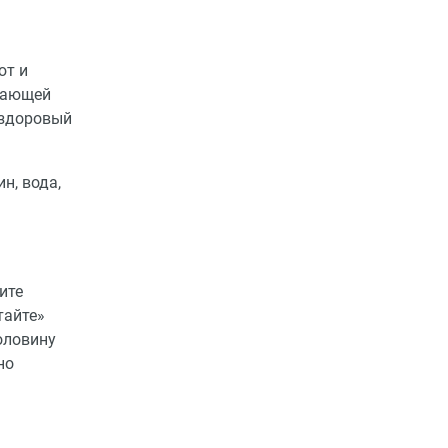
ют и
жающей
 здоровый
н, вода,
ите
тайте»
оловину
но