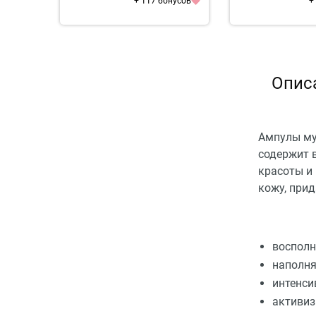
+ 117 бонусов
+
Опис
Ампулы му
содержит 
красоты и
кожу, прид
восполн
наполня
интенси
активиз