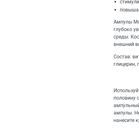
стимули
повышаю
Ампулы Mul
глубоко у
среды. Ко
внешний ви
Состав: ви
глицерин, 
Используй
половину 
ампульный
ампулы. Н
нанесите к