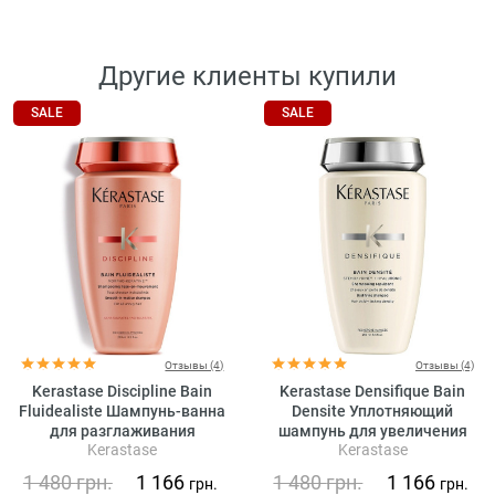
Другие клиенты купили
SALE
SALE
Отзывы (4)
Отзывы (4)
Kerastase Discipline Bain
Kerastase Densifique Bain
Fluidealiste Шампунь-ванна
Densite Уплотняющий
для разглаживания
шампунь для увеличения
Kerastase
Kerastase
непослушных волос (без
густоты волос
сульфатов)
1 480
грн.
1 166
1 480
грн.
1 166
грн.
грн.