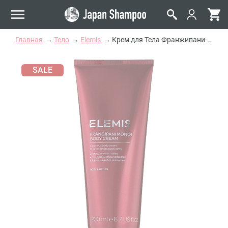
Главная
Тело
Elemis
Крем для Тела Франжипани-Монои Elemis Frangipani Monoi Body Cream
SALE