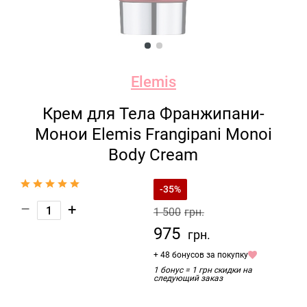
Elemis
Крем для Тела Франжипани-
Монои Elemis Frangipani Monoi
Body Cream
-35%
–
+
1 500
грн.
975
грн.
+ 48 бонусов за покупку
1 бонус = 1 грн скидки на
следующий заказ