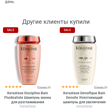
день.
Другие клиенты купили
SALE
SALE
Отзывы (4)
Отзывы (4)
Kerastase Discipline Bain
Kerastase Densifique Bain
Fluidealiste Шампунь-ванна
Densite Уплотняющий
для разглаживания
шампунь для увеличения
Kerastase
Kerastase
непослушных волос (без
густоты волос
сульфатов)