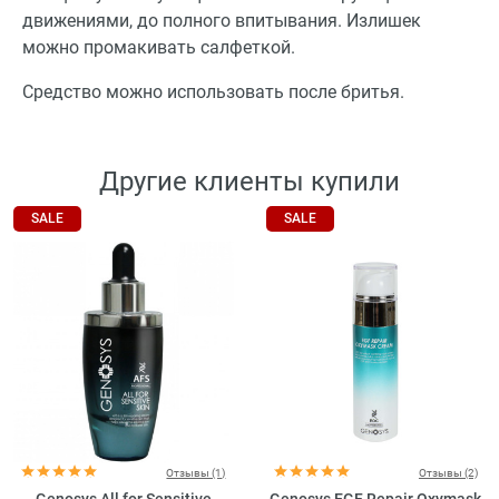
движениями, до полного впитывания. Излишек
можно промакивать салфеткой.
Средство можно использовать после бритья.
Другие клиенты купили
SALE
SALE
Отзывы (1)
Отзывы (2)
Genosys All for Sensitive
Genosys EGF Repair Oxymask