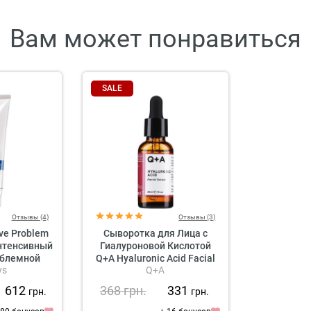
Вам может понравиться
SALE
Отзывы (4)
Отзывы (3)
ive Problem
Сыворотка для Лица с
Интенсивный
Гиалуроновой Кислотой
облемной
Q+A Hyaluronic Acid Facial
ys
Q+A
и
Serum
1 612
368
грн.
331
грн.
грн.