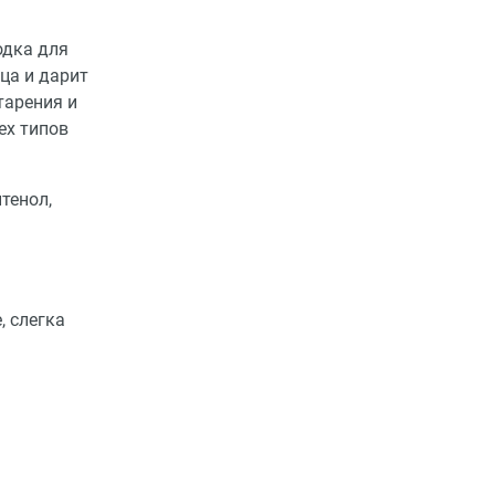
одка для
ица и дарит
тарения и
ех типов
тенол,
, слегка