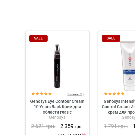
SALE
SALE
Отзывы (4)
Genosys Eye Contour Cream
Genosys Intens
10 Years Back Крем для
Control Cream 
области глаз с
крем для пр
Genosys
Genos
растительными
кож
стволовыми клетками
2 621
грн.
2 359
1 791
грн.
грн.