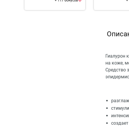
+ 117 бонусов
+
Описа
Гиалурон 
на коже, 
Средство з
эпидермис
разглаж
стимули
интенси
создает