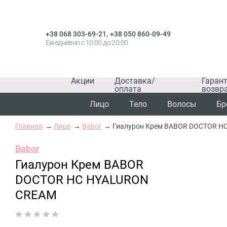
,
+38 068 303-69-21
+38 050 860-09-49
Ежедневно с 10:00 до 20:00
Акции
Доставка/
Гаран
оплата
возвр
Лицо
Тело
Волосы
Бр
Главная
Лицо
Babor
Гиалурон Крем BABOR DOCTOR H
Babor
Гиалурон Крем BABOR
DOCTOR HC HYALURON
CREAM