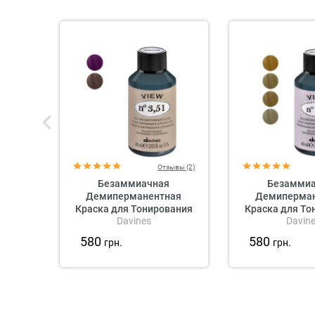
Отзывы (2)
Безаммиачная
Безамми
Демиперманентная
Демиперма
Краска для Тонирования
Краска для То
Davines
Davin
Волос Davines View High
Волос Davines
Shine Demi-Permanent
Shine Demi-P
580
580
грн.
грн.
Colour Mahogany, 60 мл
Colour Beige
(махагоновые оттенки)
(бежевые о