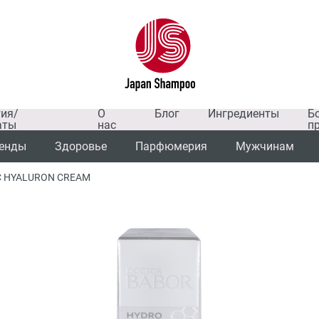
тия/
О
Блог
Ингредиенты
Б
аты
нас
п
енды
Здоровье
Парфюмерия
Мужчинам
C HYALURON CREAM