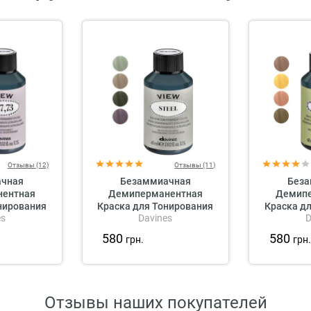
Отзывы (12)
Отзывы (11)
ачная
Безаммиачная
Беза
нентная
Демиперманентная
Демипе
нирования
Краска для Тонирования
Краска д
es
Davines
D
 View High
Волос Davines View High
Волос Dav
ermanent
Shine Demi-Permanent
Shine D
580
580
грн.
грн
, 60 мл
Colour Special Nuances, 60
Colour 
ттенки)
мл (специальные оттенки)
(золоти
Отзывы наших покупателей