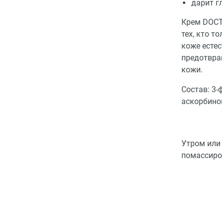
дарит г
Крем DOCT
тех, кто т
коже естес
предотвра
кожи.
Состав: 3-
аскорбино
Утром или 
помассиро