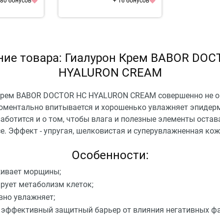
 80 бонусов
+ 16 бонусов
ние товара: Гиалурон Крем BABOR DOC
HYALURON CREAM
крем BABOR DOCTOR HC HYALURON CREAM совершенно не 
моментально впитывается и хорошенько увлажняет эпидер
аботится и о том, чтобы влага и полезные элементы остав
е. Эффект - упругая, шелковистая и суперувлажненная кож
Особенности:
ивает морщины;
рует метаболизм клеток;
вно увлажняет;
 эффективный защитный барьер от влияния негативных фа