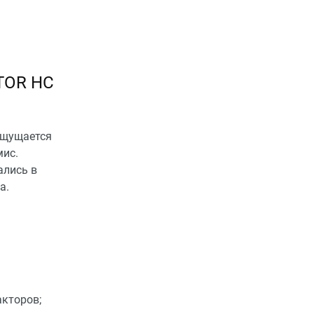
TOR HC
ощущается
мис.
ались в
а.
кторов;