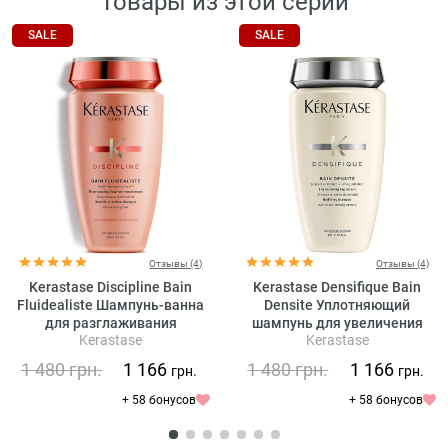
Товары из этой серии
SALE
SALE
Отзывы (4)
Отзывы (4)
Kerastase Discipline Bain
Kerastase Densifique Bain
Fluidealiste Шампунь-ванна
Densite Уплотняющий
для разглаживания
шампунь для увеличения
Kerastase
Kerastase
непослушных волос (без
густоты волос
сульфатов)
1 480
грн.
1 166
1 480
грн.
1 166
грн.
грн.
+ 58 бонусов
+ 58 бонусов