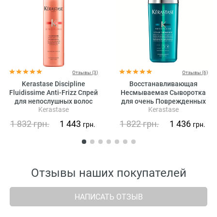
Отзывы (3)
Отзывы (6)
Kerastase Discipline
Восстанавливающая
Fluidissime Anti-Frizz Спрей
Несмываемая Сыворотка
для непослушных волос
для очень Поврежденных
Kerastase
Kerastase
Волос Kerastase Resistance
Therapiste Renewal Leave-in
1 832
грн.
1 443
1 822
грн.
1 436
грн.
грн.
Serum
Отзывы наших покупателей
НАПИСАТЬ ОТЗЫВ