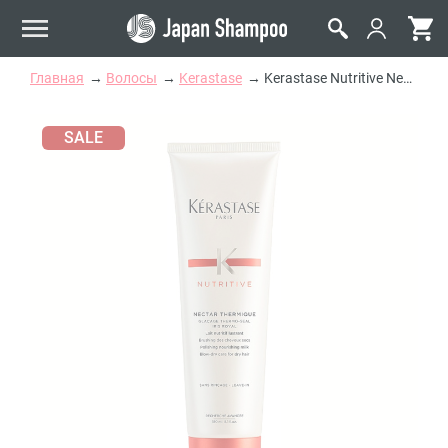
Главная
Волосы
Kerastase
Kerastase Nutritive Nectar Thermique Термоактивный уход для защиты сухих волос во время укладки
SALE