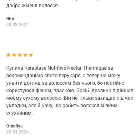
добра жменя волосся.
Яна
09.02.2024
Купила Kerastase Nutritive Nectar Thermique за
рекомендацією свого перукаря, а тепер не можу
уявити догляд за волоссям без нього, бо постійно
користуюся феном, праскою. Засіб ідеально підійшов
моєму сухому волоссю. Він не тільки захищає під час
укладки, але й бачу, що робить волосся м'яким,
слухняним.
Omeliya
29.01.2024