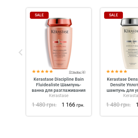
SALE
SALE
Отзывы (4)
Kerastase Discipline Bain
Kerastase Densi
Fluidealiste Шампунь-
Densite Упл
ванна для разглаживания
шампунь для у
Kerastase
Kerast
непослушных волос (без
густоты 
сульфатов)
1 480
грн.
1 166
1 480
грн.
грн.