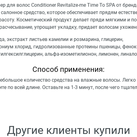
р для волос Conditioner Revitalize-me Time To SPA от бренд
 салонное средство, которое обеспечивает прядям естеств
красоту. Косметический продукт делает пряди мягкими и п
 расчесывание, упрощает укладку, придает волосам ухожен
да, экстракт листьев камелии и розмарина, глицерин,
ониум хлорид, гидролизованные протеины пшеницы, фенок
тилгексилглицерин, альфа-изометилионон, лимонен, линало
Способ применения:
небольшое количество средства на влажные волосы. Легко
те по всей длине. Оставьте на 1-3 минут, после чего тщате
Другие клиенты купили