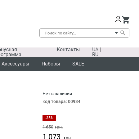
онусная
Контакты
UA
|
рограмма
RU
Аксессуары
Наборы
SALE
Нет в наличии
код товара:
00934
-35%
1 650
грн.
1 073
грн.