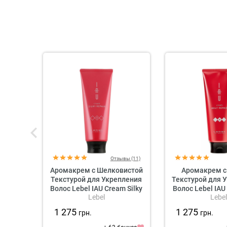
Отзывы (11)
Аромакрем с Шелковистой
Аромакрем с
Текстурой для Укрепления
Текстурой для 
Волос Lebel IAU Cream Silky
Волос Lebel IAU
Lebel
Lebel
Repair
Repai
1 275
1 275
грн.
грн.