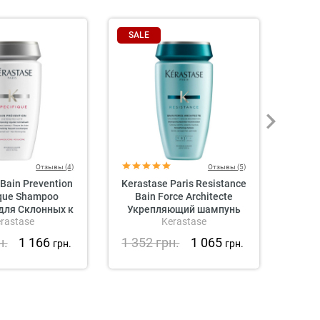
SALE
SAL
Отзывы (4)
Отзывы (5)
Bain Prevention
Kerastase Paris Resistance
Kerast
ique Shampoo
Bain Force Architecte
L
для Склонных к
Укрепляющий шампунь
Il
rastase
Kerastase
ению Волос
для волос
Увл
н.
1 166
1 352
грн.
1 065
1 4
грн.
грн.
ме