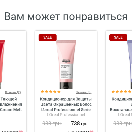
Вам может понравиться
SALE
SALE
Отзывы (2)
Отзывы (5)
 Тающей
Кондиционер для Защиты
Кондицио
Увлажнения
Цвета Окрашенных Волос
 Cream Melt
L'oreal Professionnel Serie
Восстанавл
L'Oreal Professionnel
L'Oreal
r
Expert Vitamino Color
Profession
Resveratrol Conditioner
Blondifi
938
грн.
738
938
грн
грн.
Con