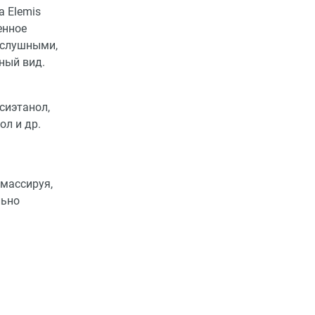
а Elemis
енное
ослушными,
ный вид.
сиэтанол,
ол и др.
 массируя,
льно