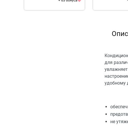
+ 63 бонуса
Опис
Кондиционе
для различ
увлажняет
настроени
удобному 
обеспеч
предотв
не утяж