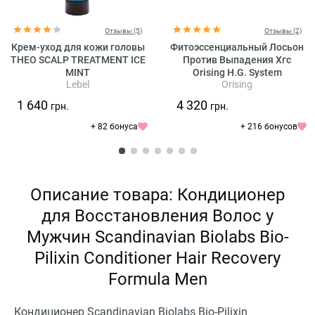
Отзывы (5)
Отзывы (2)
Крем-уход для кожи головы
Фитоэссенциальный Лосьон
THEO SCALP TREATMENT ICE
Против Выпадения Хгс
MINT
Orising H.G. System
Lebel
Orising
Biocomplex
1 640
4 320
грн.
грн.
+ 82 бонуса
+ 216 бонусов
Описание товара: Кондиционер
для Восстановления Волос у
Мужчин Scandinavian Biolabs Bio-
Pilixin Conditioner Hair Recovery
Formula Men
Кондиционер Scandinavian Biolabs Bio-Pilixin