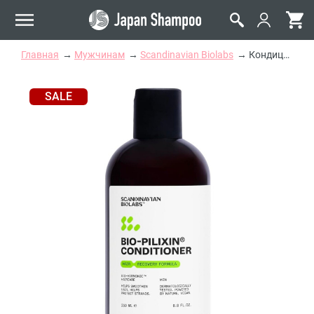
Главная
Мужчинам
Scandinavian Biolabs
Кондиционер для Восстановления Волос у Мужчин Scandinavian Biolabs Bio-Pilixin Conditioner Hair Recovery Formula Men
SALE