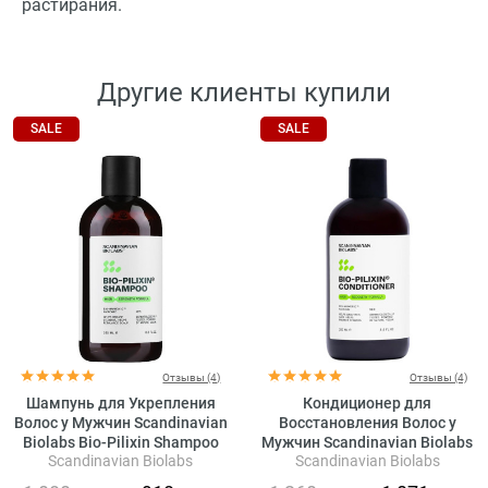
растирания.
Другие клиенты купили
SALE
SALE
Отзывы (4)
Отзывы (4)
Шампунь для Укрепления
Кондиционер для
Волос у Мужчин Scandinavian
Восстановления Волос у
Biolabs Bio-Pilixin Shampoo
Мужчин Scandinavian Biolabs
Scandinavian Biolabs
Scandinavian Biolabs
Hair Strength Formula Men
Bio-Pilixin Conditioner Hair
Recovery Formula Men