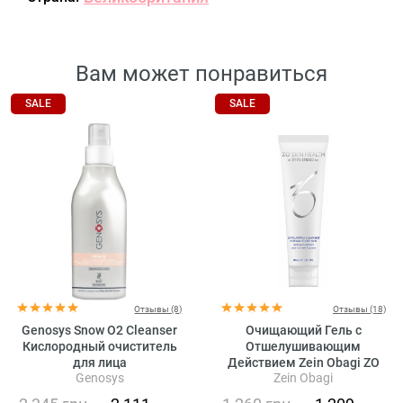
Вам может понравиться
SALE
SALE
Отзывы (8)
Отзывы (18)
Genosys Snow O2 Cleanser
Очищающий Гель с
Кислородный очиститель
Отшелушивающим
для лица
Действием Zein Obagi ZO
Genosys
Zein Obagi
Skin Health Offects Exfoliating
Cleanser