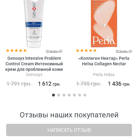
Отзывы (4)
Отзывы (4)
Genosys Intensive Problem
«Коллаген Нектар» Perla
Control Cream Интенсивный
Helsa Collagen Nectar
крем для проблемной кожи
Genosys
Perla Helsa
1 791
грн.
1 612
1 795
грн.
1 436
грн.
грн.
Отзывы наших покупателей
НАПИСАТЬ ОТЗЫВ