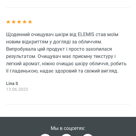
Щоденний очищувач шкіри від ELEMIS став моїм
новим відкриттям у догляді за обличчям.
Випробувала цей продукт і просто захопилася
результатом. Очищувач має приємну текстуру і
легкий аромат, ніжно очищає шкіру обличчя, робить
її гладенькою, надає здоровий та свіжий вигляд.
Lina S
13.06.2023
Мы в соцсетях: