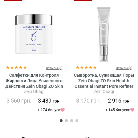
Отзывы (8)
Отзывы (3)
Салфетки для Контроля
Сыворотка, Сужающая Поры
Жирности Лица Усиленного
Zein Obagi ZO Skin Health
Действия Zein Obagi ZO Skin
Ossential Instant Pore Refiner
Zein Obagi
Zein Obagi
Health Oil Control Pads
3 560
грн.
3 489
3 170
грн.
2 916
грн.
грн.
+ 174 бонуса
+ 145 бонусов