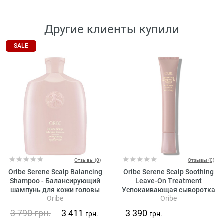
Другие клиенты купили
SALE
Отзывы (0)
Отзывы (0)
Oribe Serene Scalp Balancing
Oribe Serene Scalp Soothing
Shampoo - Балансирующий
Leave-On Treatment
шампунь для кожи головы
Успокаивающая сыворотка
Oribe
Oribe
«Истинная гармония»
для кожи головы «Истинная
гармония»
3 790
грн.
3 411
3 390
грн.
грн.