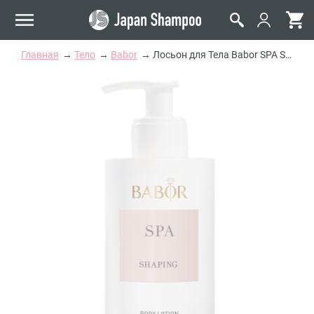
Главная
Тело
Babor
Лосьон для Тела Babor SPA Shaping Body Lotion