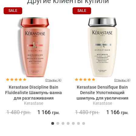
Другие клиенты купили
SALE
SALE
Отзывы (4)
Отзывы (4)
Kerastase Discipline Bain
Kerastase Densifique Bain
Fluidealiste Шампунь-ванна
Densite Уплотняющий
для разглаживания
шампунь для увеличения
Kerastase
Kerastase
непослушных волос (без
густоты волос
сульфатов)
1 480
грн.
1 166
1 480
грн.
1 166
грн.
грн.