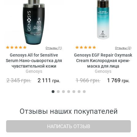
Отзывы (1)
Отзывы (2)
Genosys All for Sensitive
Genosys EGF Repair Oxymask
Serum Нано-сыворотка для
Cream Кислородная крем-
чувствительной кожи
маска для лица
Genosys
Genosys
2 345
грн.
2 111
1 966
грн.
1 769
грн.
грн.
Отзывы наших покупателей
НАПИСАТЬ ОТЗЫВ