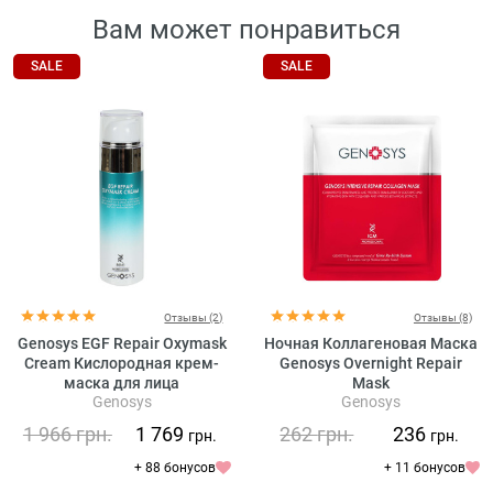
Вам может понравиться
SALE
SALE
Отзывы (2)
Отзывы (8)
Genosys EGF Repair Oxymask
Ночная Коллагеновая Маска
Cream Кислородная крем-
Genosys Overnight Repair
маска для лица
Mask
Genosys
Genosys
1 966
грн.
1 769
262
грн.
236
грн.
грн.
+ 88 бонусов
+ 11 бонусов