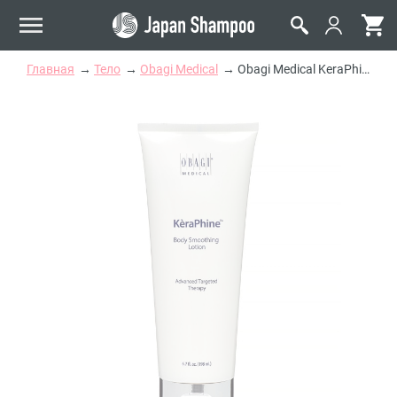
Главная
Тело
Obagi Medical
Obagi Medical KeraPhine Body Smoothing Lotion Отшелушивающий лосьон для тела