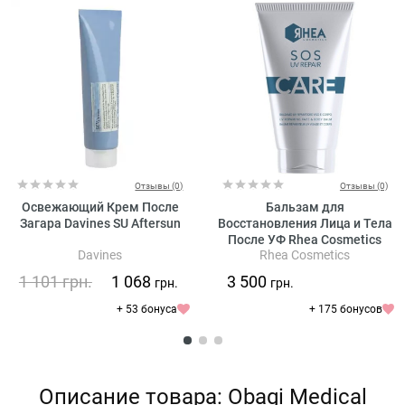
Отзывы (0)
Отзывы (0)
Освежающий Крем После
Бальзам для
Загара Davines SU Aftersun
Восстановления Лица и Тела
После УФ Rhea Cosmetics
Davines
Rhea Cosmetics
SOS UV Repair UV Repairing
Face & Body Balm
1 101
грн.
1 068
3 500
грн.
грн.
+ 53 бонуса
+ 175 бонусов
Описание товара: Obagi Medical