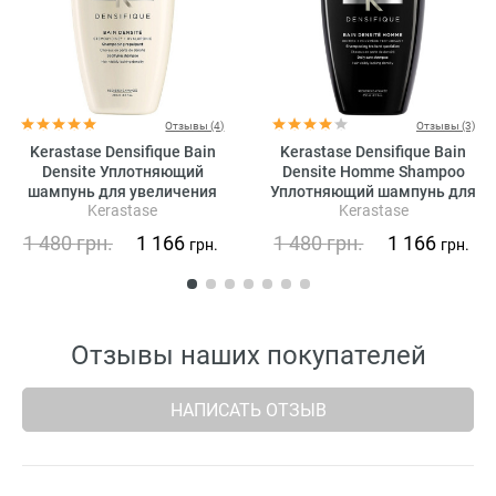
Отзывы (4)
Отзывы (3)
Kerastase Densifique Bain
Kerastase Densifique Bain
Densite Уплотняющий
Densite Homme Shampoo
шампунь для увеличения
Уплотняющий шампунь для
Kerastase
Kerastase
густоты волос
увеличения густоты волос
для мужчин
1 480
грн.
1 166
1 480
грн.
1 166
грн.
грн.
Отзывы наших покупателей
НАПИСАТЬ ОТЗЫВ