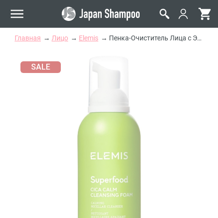
Главная
Лицо
Elemis
Пенка-Очиститель Лица с Экстрактом Центеллы Азиатской Elemis Superfood Cica Calm Cleansing Foam
SALE