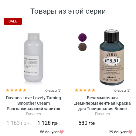
Товары из этой серии
SALE
Отзывы (2)
Отзывы (2)
Davines Love Lovely Taming
Безаммиачная
Smoother Cream
Демиперманентная Краска
Разглаживающий завиток
для Тонирования Волос
Davines
Davines
крем для волос
Davines View High Shine
Demi-Permanent Colour
1 163
грн.
1 128
580
грн.
грн.
Mahogany, 60 мл
(махагоновые оттенки)
+ 56 бонусов
+ 29 бонусов