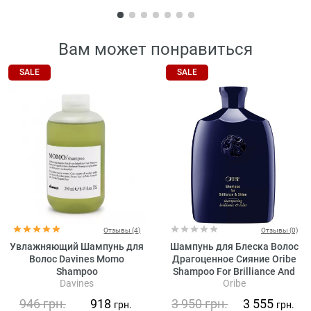
Вам может понравиться
SALE
SALE
Отзывы (4)
Отзывы (0)
Увлажняющий Шампунь для
Шампунь для Блеска Волос
Волос Davines Momo
Драгоценное Сияние Oribe
Shampoo
Shampoo For Brilliance And
Davines
Oribe
Shine
946
грн.
918
3 950
грн.
3 555
грн.
грн.