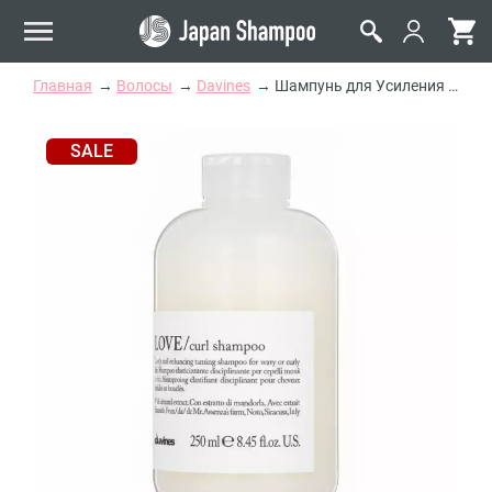
Главная
Волосы
Davines
Шампунь для Усиления Завитка Davines Love Curl Enhancing Shampoo
SALE