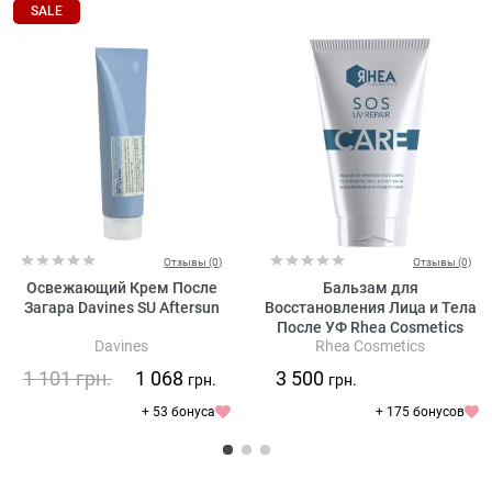
SALE
Отзывы (0)
Отзывы (0)
Освежающий Крем После
Бальзам для
Загара Davines SU Aftersun
Восстановления Лица и Тела
После УФ Rhea Cosmetics
Davines
Rhea Cosmetics
SOS UV Repair UV Repairing
Face & Body Balm
1 101
грн.
1 068
3 500
грн.
грн.
+ 53 бонуса
+ 175 бонусов