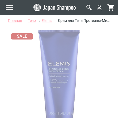
Главная
Тело
Elemis
Крем для Тела Протеины-Минералы Elemis Skin Nourishing Body Cream
SALE