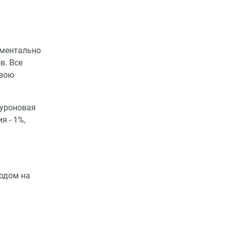
оментально
в. Все
свою
луроновая
я - 1%,
ходом на