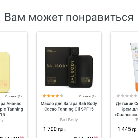
Вам может понравиться
Отзывы (1)
Отзывы (1)
ара Ананас
Масло для Загара Bali Body
Детский 
pple Tanning
Cacao Tanning Oil SPF15
Крем дл
 15
«Солнышко» 
dy
Bali Body
L'
Piccoloso
Child
1 700
1 445
грн.
гр