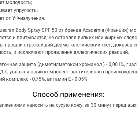
ет молодость;
ивает упругость;
т от УФ-излучения.
zecran Body Spray SPF 50 от бренда Academie (Франция) м
ется и впитывается, не оставляя липких или жирных следо
ы прошли строжайший дерматологический тест, доказав 
ость, и исключают проявления аллергических реакций.
еточная защита (диметилметокси хроманол ) - 0,001%, гиа
0,1%, увлажняющий компонент растительного происхождени
 комплекс - 0,75%, витамин E - 0,05%.
Способ применения:
вижениями наносить на сухую кожу, за 30 минут перед вы