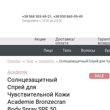
,
+38 068 303-69-21
+38 050 860-09-49
Ежедневно с 10:00 до 20:00
Акции
Доставка/
Гаран
оплата
возвр
Лицо
Тело
Волосы
Бр
Главная
Тело
Academie
Солнцезащитный Спрей для Чув
Academie
SALE
Солнцезащитный
Спрей для
Чувствительной Кожи
Academie Bronzecran
Body Spray SPF 50