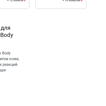
+ 72 бонуса
+ 70 бонусов
 для
 Body
n Body
ипов кожи,
х реакций.
аря