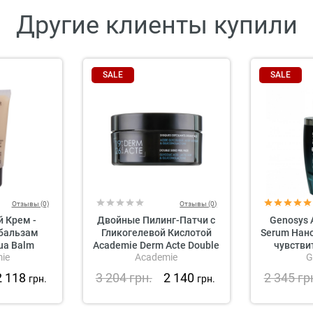
Другие клиенты купили
SALE
SALE
Отзывы (0)
Отзывы (0)
 Крем -
Двойные Пилинг-Патчи с
Genosys A
бальзам
Гликогелевой Кислотой
Serum Нан
ua Balm
Academie Derm Acte Double
чувстви
ie
Academie
G
ie
Sided Peel Pads
2 118
3 204
грн.
2 140
2 345
гр
грн.
грн.