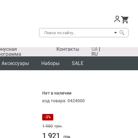
онусная
Контакты
UA
|
рограмма
RU
Аксессуары
Наборы
SALE
Нет в наличии
код товара:
0424000
-3%
1 980
грн.
1 921
грн.