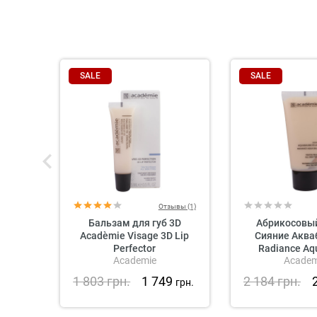
SALE
SALE
Отзывы (1)
Бальзам для губ 3D
Абрикосовый
Acadèmie Visage 3D Lip
Сияние Аква
Perfector
Radiance Aq
Academie
Academ
Academ
1 803
грн.
1 749
2 184
грн.
грн.