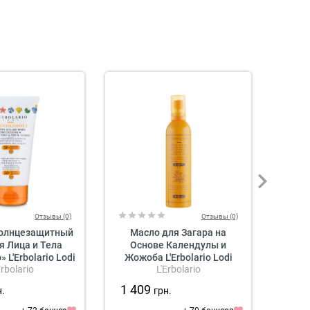
Отзывы (0)
Отзывы (0)
Солнцезащитный
Масло для Загара на
Солнц
я Лица и Тела
Основе Календулы и
Тела 
L'Erbolario Lodi
Жожоба L'Erbolario Lodi
Erbolario
L'Erbolario
le Sun Cream for
Elasticising Sun Oil with
ren SPF50+
Marigolg Jojoba & Walnut
1 409
1 6
н.
грн.
Hull SPF6