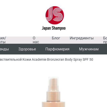
тия/
О
Блог
Ингредиенты
Б
аты
нас
п
енды
Здоровье
Парфюмерия
Мужчинам
ствительной Кожи Academie Bronzecran Body Spray SPF 50