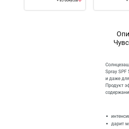
+ 85 бонусов
+
Опи
Чувс
Солнцезащ
Spray SPF 
и даже дл
Продукт э
содержани
интенси
дарит м