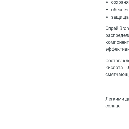
сохраня
обеспеч
защищае
Спрей Bron
распределя
компонент
эффективн
Состав: кл
кислота - 
смягчающий
Легкими д
солнце.