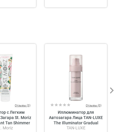
Отзывы (3)
Отзывы (0)
тор с Легким
Иллюминатор для
К
агара St. Moriz
Автозагара Лица TAN-LUXE
Бро
ant Tan Shimmer
The Illuminator Gradual
Тела I
t. Moriz
TAN-LUXE
ut Paradise
Glow Serum
Bo