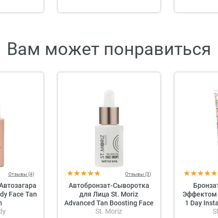
Вам может понравиться
Отзывы (4)
Отзывы (3)
Автозагара
Автобронзат-Сыворотка
Бронза
ody Face Tan
для Лица St. Moriz
Эффектом З
m
Advanced Tan Boosting Face
1 Day Inst
dy
St. Moriz
S
Drops
Cocon