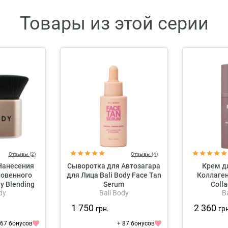
Товары из этой серии
Отзывы (2)
Отзывы (4)
Нанесения
Сыворотка для Автозагара
Крем д
новенного
для Лица Bali Body Face Tan
Коллаген 
dy Blending
Serum
Coll
dy
Bali Body
B
h
1 750
2 360
грн.
гр
 67 бонусов
+ 87 бонусов