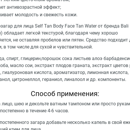
ет антивозрастной эффект;
ивает молодость и свежесть кожи.
загар для лица Self Tan Body Face Tan Water от бренда Bali
) обладает легкой текстурой, благодаря чему хорошо
ется, не оставляя пробелов или пятен. Средство подходит 
, в том числе для сухой и чувствительной.
да, спирт, глицерин,порошок сока листьев алоэ барбаденси
ба, масло сои, экстракт плодов граната, экстракт цветов
, гиалуроновая кислота, ароматизатор, лимонная кислота,
нол, цитронеллол, гераниол, линалоол и др. компоненты.
Способ применения:
а лицо, шею и декольте ватным тампоном или просто рукам
постепенно в течение 4-6 часов.
 постепенного загара добавьте несколько капель в свой е
ий крем для лица.