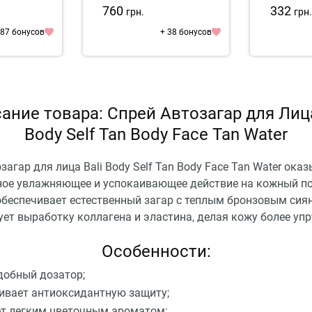
760
332
грн.
грн
 87 бонусов
+ 38 бонусов
ание товара: Спрей Автозагар для Лица
Body Self Tan Body Face Tan Water
загар для лица Bali Body Self Tan Body Face Tan Water ока
ое увлажняющее и успокаивающее действие на кожный по
обеспечивает естественный загар с теплым бронзовым сия
ет выработку коллагена и эластина, делая кожу более упр
Особенности:
добный дозатор;
ивает антиоксидантную защиту;
т легким цветочным ароматом;