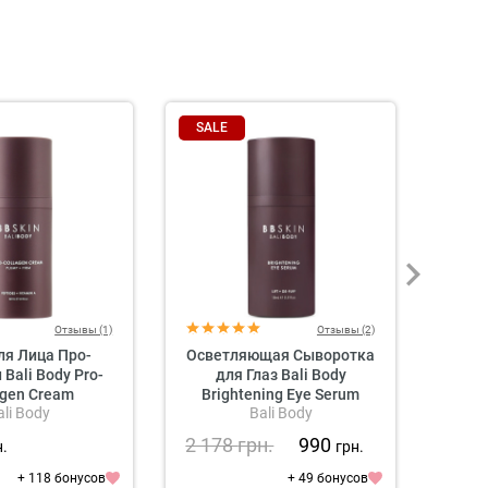
SALE
Отзывы (1)
Отзывы (2)
ля Лица Про-
Осветляющая Сыворотка
Сыв
Bali Body Pro-
для Глаз Bali Body
Вит
agen Cream
Brightening Eye Serum
ali Body
Bali Body
2 178
грн.
990
2 3
н.
грн.
+ 118 бонусов
+ 49 бонусов