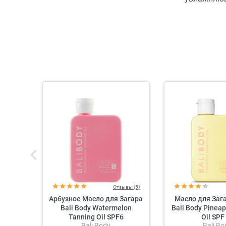
Отзывы (5)
Арбузное Масло для Загара
Масло для Заг
Bali Body Watermelon
Bali Body Pinea
Tanning Oil SPF6
Oil SPF
Bali Body
Bali Bo