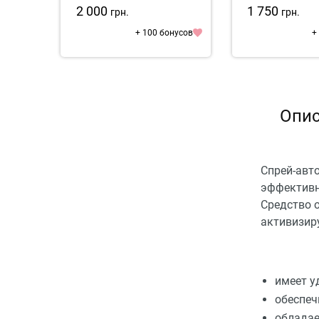
2 000
1 750
грн.
грн.
+ 100 бонусов
+
Опис
Спрей-авто
эффективн
Средство 
активизиру
имеет у
обеспеч
обладае