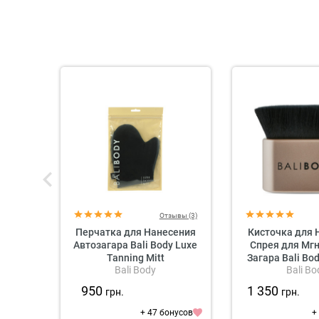
Отзывы (3)
Перчатка для Нанесения
Кисточка для 
Автозагара Bali Body Luxe
Спрея для Мг
Tanning Mitt
Загара Bali Bo
Bali Body
Bali Bo
Brus
950
1 350
грн.
грн.
+ 47 бонусов
+