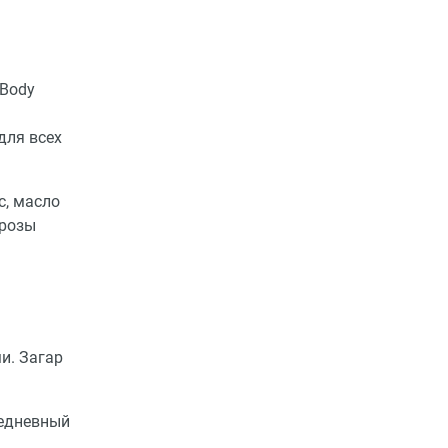
 Body
для всех
с, масло
 розы
и. Загар
жедневный