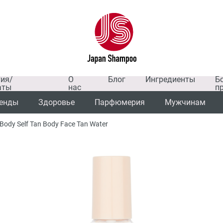
тия/
О
Блог
Ингредиенты
Б
аты
нас
п
енды
Здоровье
Парфюмерия
Мужчинам
Body Self Tan Body Face Tan Water