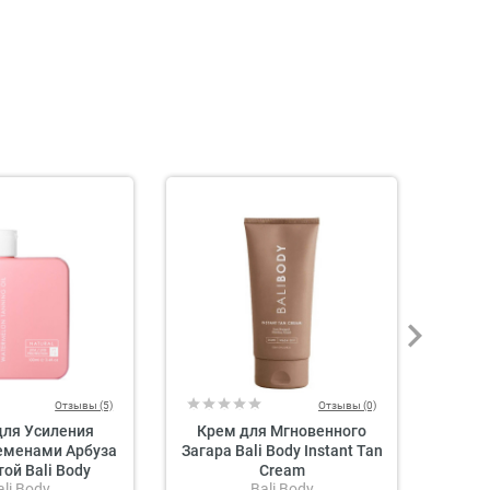
Отзывы (5)
Отзывы (0)
для Усиления
Крем для Мгновенного
Масло
Семенами Арбуза
Загара Bali Body Instant Tan
Caca
ой Bali Body
Cream
ali Body
Bali Body