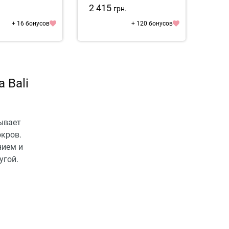
2 415
1 2
.
грн.
+ 16 бонусов
+ 120 бонусов
 Bali
зывает
кров.
нием и
угой.