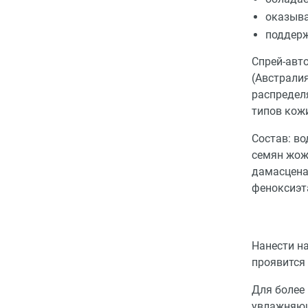
оказыва
поддерж
Спрей-авто
(Австралия
распределя
типов кожи
Состав: во
семян жожо
дамасцена
феноксиэта
Нанести н
проявится 
Для более
увлажняющ