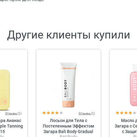
Другие клиенты купили
Отзывы (1)
Отзывы (1)
ара Ананас
Лосьон для Тела с
Масло 
pple Tanning
Постепенным Эффектом
Загара с 
 15
Загара Bali Body Gradual
с Защит
dy
Bali Body
B