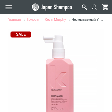
Главная
Волосы
Kevin Murphy
Несмываемый Уплотняющий Спрей для Ослабленных Волос Kevin Murphy Body Mass
SALE