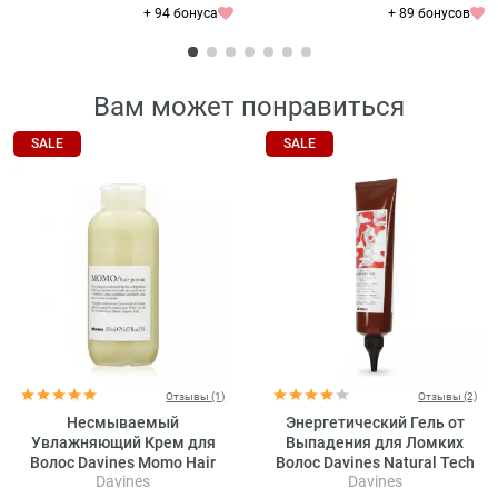
+ 94 бонуса
+ 89 бонусов
Вам может понравиться
SALE
SALE
Отзывы (1)
Отзывы (2)
Несмываемый
Энергетический Гель от
Увлажняющий Крем для
Выпадения для Ломких
Волос Davines Momo Hair
Волос Davines Natural Tech
Davines
Davines
Potion
Energizing Gel