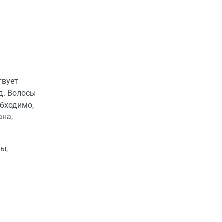
твует
д. Волосы
обходимо,
ана,
ы,