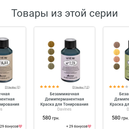
Товары из этой серии
Отзывы (2)
Отзывы (12)
ачная
Безаммиачная
Беза
нентная
Демиперманентная
Демипе
нирования
Краска для Тонирования
Краска д
es
Davines
D
 View High
Волос Davines View High
Волос Dav
ermanent
Shine Demi-Permanent
Shine D
580
580
грн.
грн
ny, 60 мл
Colour Beige, 60 мл
Colour 
 оттенки)
(бежевые оттенки)
(золоти
 29 бонусов
+ 29 бонусов