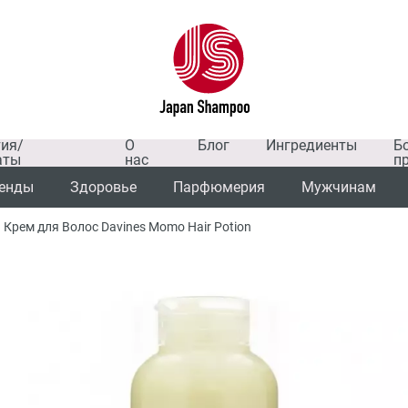
тия/
О
Блог
Ингредиенты
Б
аты
нас
п
енды
Здоровье
Парфюмерия
Мужчинам
ем для Волос Davines Momo Hair Potion