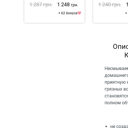
1 287
грн.
1 248
1 240
грн.
грн.
+ 62 бонуса
+
Опи
К
Несмываем
домашнего
приятную н
грязных в
становятс
полном об
не созд