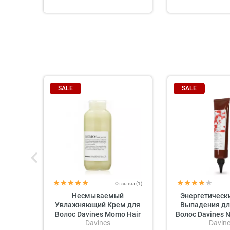
SALE
SALE
Отзывы (1)
Несмываемый
Энергетически
Увлажняющий Крем для
Выпадения дл
Волос Davines Momo Hair
Волос Davines N
Davines
Davin
Potion
Energizin