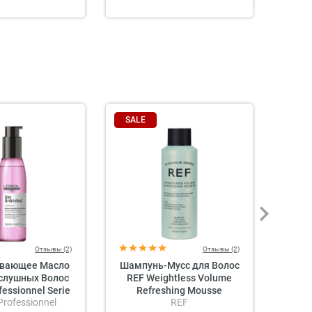
SALE
SAL
Отзывы (2)
Отзывы (2)
ивающее Масло
Шампунь-Мусс для Волос
Лак-С
слушных Волос
REF Weightless Volume
Блеск
ofessionnel Serie
Refreshing Mousse
 Professionnel
REF
s Unlimited Blow-