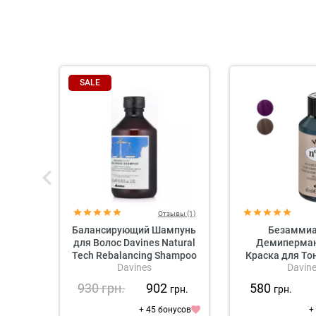
SALE
Отзывы (1)
Балансирующий Шампунь
Безамми
для Волос Davines Natural
Демиперма
Tech Rebalancing Shampoo
Краска для То
Davines
Davin
Волос Davines
Shine Demi-P
930
грн.
902
580
грн.
грн.
Colour Mahoga
(махагоновые
+ 45 бонусов
+