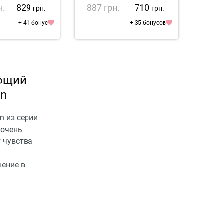
Dry Oil
н.
829
887
грн.
710
88
грн.
грн.
+ 41 бонус
+ 35 бонусов
ющий
on
n из серии
 очень
т чувства
нение в