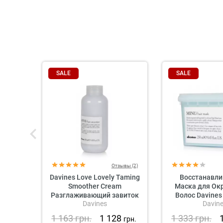
SALE
SALE
Отзывы (2)
Davines Love Lovely Taming
Восстанавл
Smoother Cream
Маска для Ок
Разглаживающий завиток
Волос Davines
Davines
Davin
крем для волос
Mas
1 163
грн.
1 128
1 333
грн.
грн.