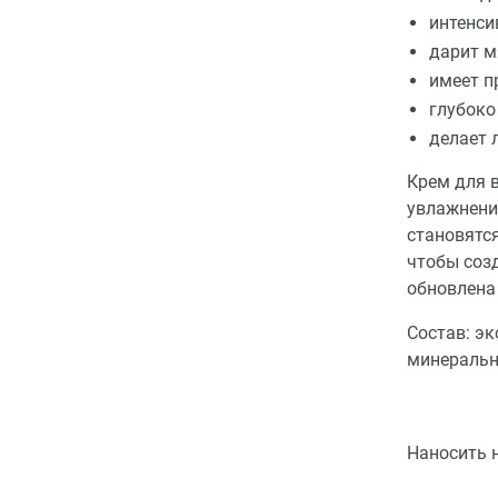
интенси
дарит м
имеет п
глубоко
делает 
Крем для в
увлажнени
становятся
чтобы соз
обновлена
Состав: эк
минеральн
Наносить 