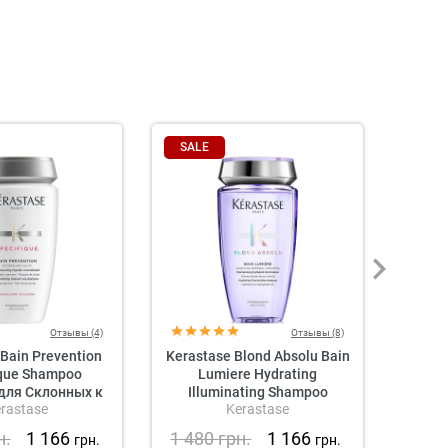
SALE
SAL
Отзывы (4)
Отзывы (8)
Bain Prevention
Kerastase Blond Absolu Bain
«Кол
ique Shampoo
Lumiere Hydrating
Hel
для Склонных к
Illuminating Shampoo
rastase
Kerastase
ению Волос
Увлажняющий шампунь
для светлых и
н.
1 166
1 480
грн.
1 166
1 7
грн.
грн.
мелированных волос