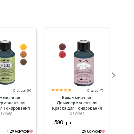
Отзывы (19)
Отзывы (7)
ммиачная
Безаммиачная
рманентная
Демиперманентная
Де
ля Тонирования
Краска для Тонирования
Крас
avines
Davines
ines View High
Волос Davines View High
Воло
emi-Permanent
Shine Demi-Permanent
Shi
580
58
.
грн.
Golden, 60 мл
Colour Reds, 60 мл
Co
стые оттенки)
(красные оттенки)
(
+ 29 бонусов
+ 29 бонусов