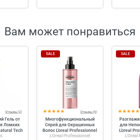
Вам может понравиться
SALE
SALE
Отзывы (2)
Отзывы (6)
й Гель от
Многофункциональный
Разглаж
я Ломких
Спрей для Окрашенных
для Непо
atural Tech
Волос L'oreal Professionnel
L'oreal Pr
es
L'Oreal Professionnel
L'Oreal
g Gel
Serie Expert Vitamino Color
Expert Lis