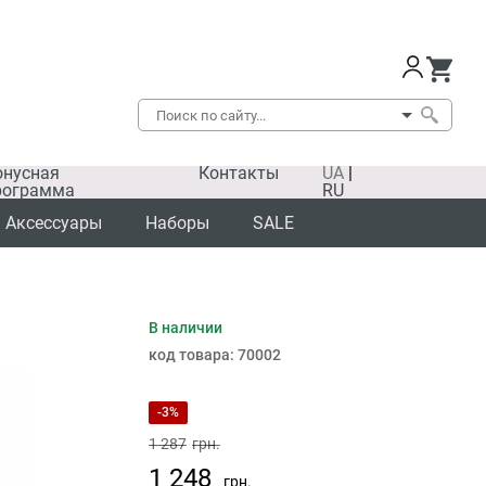
онусная
Контакты
UA
|
рограмма
RU
Аксессуары
Наборы
SALE
В наличии
SALE
код товара:
70002
-3%
1 287
грн.
1 248
грн.