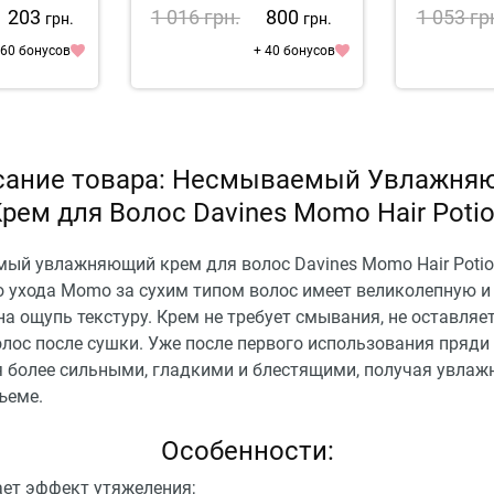
A-ox 10 In 1
1 203
1 016
грн.
800
1 053
гр
грн.
грн.
 60 бонусов
+ 40 бонусов
сание товара: Несмываемый Увлажня
рем для Волос Davines Momo Hair Poti
ый увлажняющий крем для волос Davines Momo Hair Potio
 ухода Momo за сухим типом волос имеет великолепную и
а ощупь текстуру. Крем не требует смывания, не оставляе
олос после сушки. Уже после первого использования пряди
я более сильными, гладкими и блестящими, получая увлаж
ъеме.
Особенности:
ает эффект утяжеления;