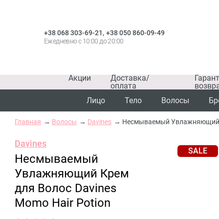
,
+38 068 303-69-21
+38 050 860-09-49
Ежедневно с 10:00 до 20:00
Акции
Доставка/
Гаран
оплата
возвр
Лицо
Тело
Волосы
Бр
Главная
Волосы
Davines
Несмываемый Увлажняющий Кр
Davines
SALE
Несмываемый
Увлажняющий Крем
для Волос Davines
Momo Hair Potion