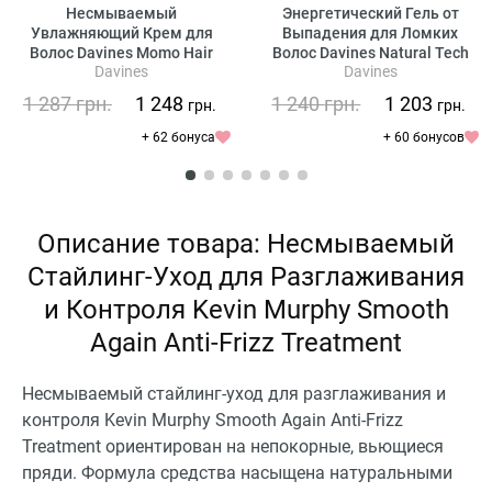
Несмываемый
Энергетический Гель от
Увлажняющий Крем для
Выпадения для Ломких
Волос Davines Momo Hair
Волос Davines Natural Tech
Davines
Davines
Potion
Energizing Gel
1 287
грн.
1 248
1 240
грн.
1 203
грн.
грн.
+ 62 бонуса
+ 60 бонусов
Описание товара: Несмываемый
Стайлинг-Уход для Разглаживания
и Контроля Kevin Murphy Smooth
Again Anti-Frizz Treatment
Несмываемый стайлинг-уход для разглаживания и
контроля Kevin Murphy Smooth Again Anti-Frizz
Treatment ориентирован на непокорные, вьющиеся
пряди. Формула средства насыщена натуральными