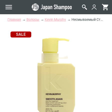
Главная
Волосы
Kevin Murphy
Несмываемый Стайлинг-Уход для Разглаживания и Контроля Kevin Murphy Smooth Again Anti-Frizz Treatment
SALE