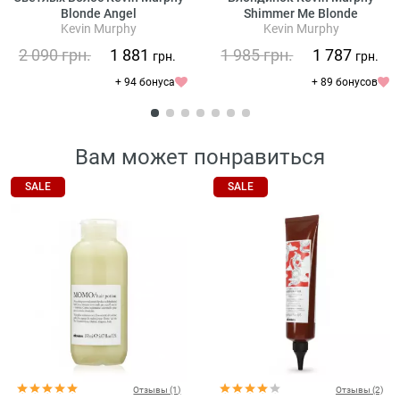
Blonde Angel
Shimmer Me Blonde
Kevin Murphy
Kevin Murphy
2 090
грн.
1 881
1 985
грн.
1 787
грн.
грн.
+ 94 бонуса
+ 89 бонусов
Вам может понравиться
SALE
SALE
Отзывы (1)
Отзывы (2)