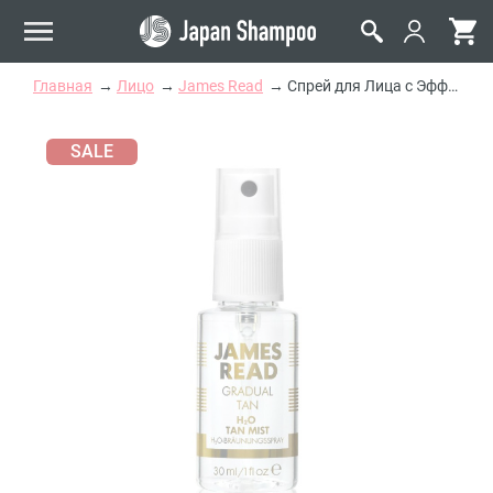
Главная
Лицо
James Read
Спрей для Лица с Эффектом Загара James Read H2O Tan Mist Face Travel-Size
SALE