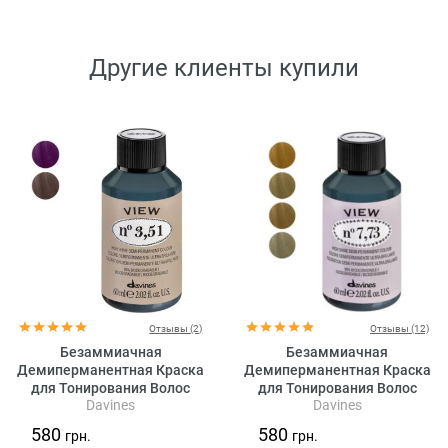
Другие клиенты купили
Отзывы (2)
Отзывы (12)
Безаммиачная
Безаммиачная
Демиперманентная Краска
Демиперманентная Краска
для Тонирования Волос
для Тонирования Волос
Davines
Davines
Davines View High Shine
Davines View High Shine
Demi-Permanent Colour
Demi-Permanent Colour Beige,
580
580
грн.
грн.
Mahogany, 60 мл
60 мл (бежевые оттенки)