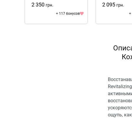
Mas
2 350
2 095
грн.
грн.
+ 117 бонусов
+
Опис
Ко
Восстанавл
Revitalizi
активными
восстанов
ускоряютс
ощупь, как