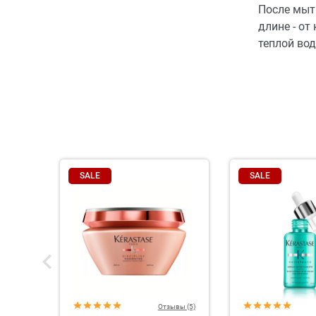
После мыт
длине - от
теплой вод
SALE
SALE
Отзывы (5)