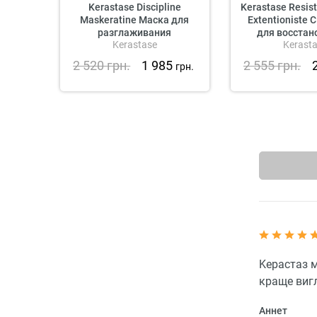
Kerastase Discipline
Kerastase Resis
Maskeratine Маска для
Extentioniste
разглаживания
для восстан
Kerastase
Kerast
непослушных волос
поврежден
ослабленны
2 520
грн.
1 985
2 555
грн.
грн.
Kерастаз м
краще виг
Аннет