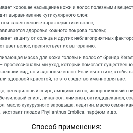
ивает хорошее насыщение кожи и волос полезными вещес
дит выравнивание кутикулярного слоя;
тся качественные характеристики волос;
авливается здоровье кожного покрова головы;
ивает защиту от солнца и других неблагоприятных факторо
ет цвет волос, препятствует их выгоранию.
ливающая маска для кожи головы и волос от бренда Keras
 – профессиональный уход, который помогает существенн
внешний вид, но и здоровье волос. Если вы хотите, чтобы 
ли здоровой красотой, то это средство именно для вас.
да, цетеариловый спирт, амодиметикон, изопропиловый спи
бензиловый спирт, линалоол, лимонен, октилдодеканол, со
ол, масло кукурузного зародыша, лецитин, масло семян ка
 экстракт плодов Phyllanthus Emblica, парфюм и др.
Способ применения: