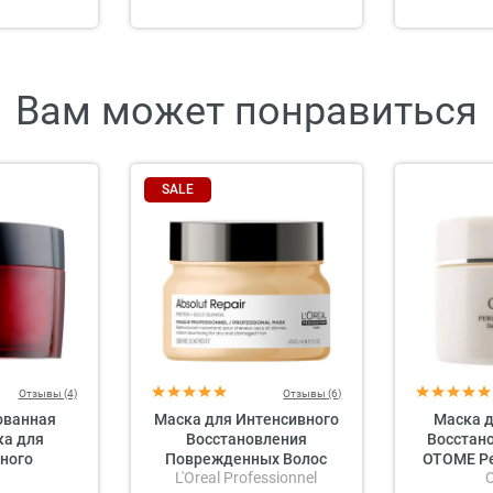
Вам может понравиться
SALE
Отзывы (4)
Отзывы (6)
ованная
Маска для Интенсивного
Маска д
а для
Восстановления
Восстан
ного
Поврежденных Волос
OTOME Per
L'Oreal Professionnel
 Lebel IAU
L'oreal Professionnel Serie
Deep Mo