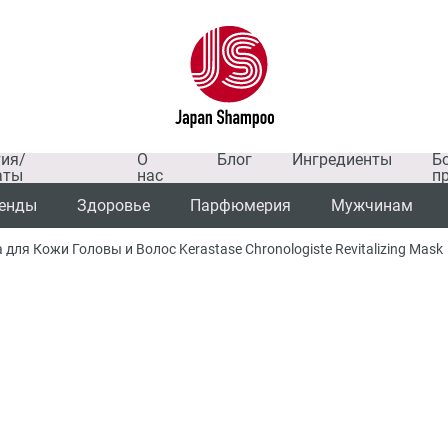
тия/
О
Блог
Ингредиенты
Б
аты
нас
п
енды
Здоровье
Парфюмерия
Мужчинам
я Кожи Головы и Волос Kerastase Chronologiste Revitalizing Mask