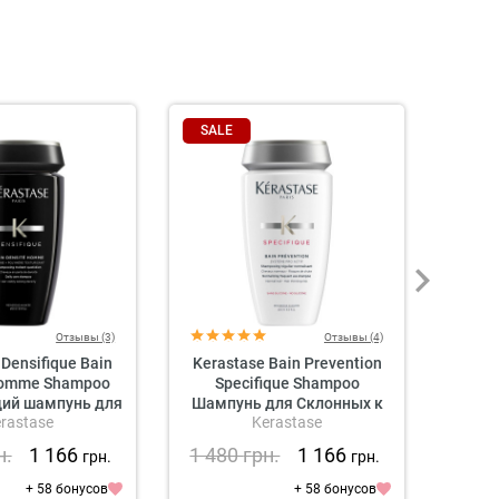
SALE
SAL
Отзывы (3)
Отзывы (4)
Densifique Bain
Kerastase Bain Prevention
Kerast
Homme Shampoo
Specifique Shampoo
L
ий шампунь для
Шампунь для Склонных к
Il
rastase
Kerastase
я густоты волос
Выпадению Волос
Увл
я мужчин
н.
1 166
1 480
грн.
1 166
1 4
грн.
грн.
ме
+ 58 бонусов
+ 58 бонусов