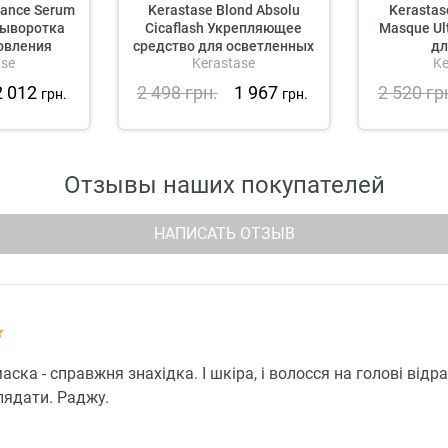
tance Serum
Kerastase Blond Absolu
Kerastas
 Сыворотка
Cicaflash Укрепляющее
Masque Ult
овления
средство для осветленных
дл
ase
Kerastase
Ke
ных и
и мелированных волос
х волос
2 012
2 498
грн.
1 967
2 520
гр
грн.
грн.
Отзывы наших покупателей
НАПИСАТЬ ОТЗЫВ
аска - справжня знахідка. І шкіра, і волосся на голові відр
лядати. Раджу.