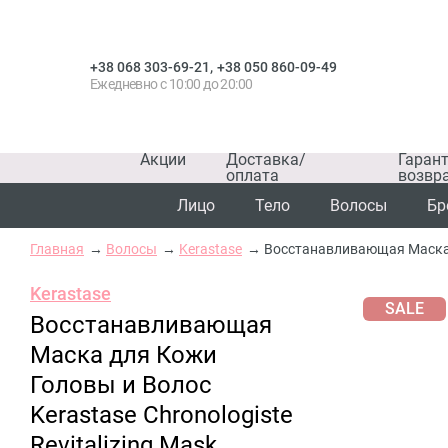
,
+38 068 303-69-21
+38 050 860-09-49
Ежедневно с 10:00 до 20:00
Акции
Доставка/
Гаран
оплата
возвр
Лицо
Тело
Волосы
Бр
Главная
Волосы
Kerastase
Восстанавливающая Маска дл
Kerastase
SALE
Восстанавливающая
Маска для Кожи
Головы и Волос
Kerastase Chronologiste
Revitalizing Mask