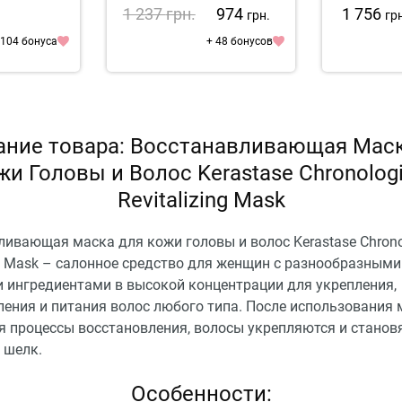
k
Expert Absolut Repair Gold
1 237
грн.
974
1 756
грн.
гр
Quinoa + Protein Mask
 104 бонуса
+ 48 бонусов
ание товара: Восстанавливающая Маск
жи Головы и Волос Kerastase Chronologi
Revitalizing Mask
ивающая маска для кожи головы и волос Kerastase Chrono
ng Mask – салонное средство для женщин с разнообразными
 ингредиентами в высокой концентрации для укрепления,
ления и питания волос любого типа. После использования 
я процессы восстановления, волосы укрепляются и станов
 шелк.
Особенности: