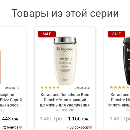
Товары из этой серии
SALE
SALE
Отзывы (3)
Отзывы (4)
scipline
Kerastase Densifique Bain
Kerastase 
-Frizz Спрей
Densite Уплотняющий
Densite 
ных волос
шампунь для увеличения
Уплотняющ
ase
Kerastase
Ke
густоты волос
увеличени
дл
1 443
1 480
грн.
1 166
1 480
гр
грн.
грн.
+ 72 бонуса
+ 58 бонусов