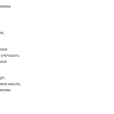
твами;
в;
tase
о улучшать
ваши
рт,
евое масло,
мелии