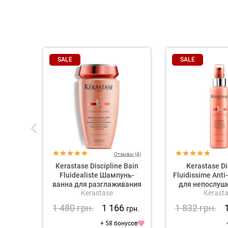
SALE
SALE
Отзывы (4)
Kerastase Discipline Bain
Kerastase Di
Fluidealiste Шампунь-
Fluidissime Anti
ванна для разглаживания
для непослуш
Kerastase
Kerast
непослушных волос (без
сульфатов)
1 480
грн.
1 166
1 832
грн.
грн.
+ 58 бонусов