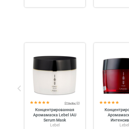
Отзывы (2)
Концентрированная
Концентрир
Аромамаска Lebel IAU
Аромамаск
Serum Mask
Интенсив
Lebel
Lebel
Восстановления