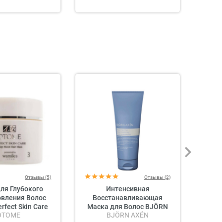
Отзывы (5)
Отзывы (2)
ля Глубокого
Интенсивная
Увла
овления Волос
Восстанавливающая
В
fect Skin Care
Маска для Волос BJÖRN
M
OTOME
BJÖRN AXÉN
ist Hair Mask
AXÉN Deep Conditioning