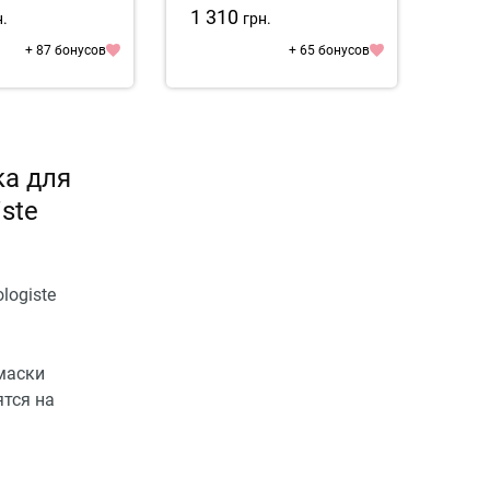
Repair Hair Mask
1 310
1 3
н.
грн.
+ 87 бонусов
+ 65 бонусов
а для
ste
logiste
маски
ятся на