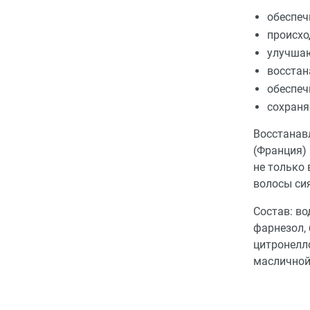
обеспеч
происхо
улучшаю
восстан
обеспеч
сохраня
Восстанав
(Франция)
не только 
волосы сия
Состав: во
фарнезол, 
цитронелл
масличной,