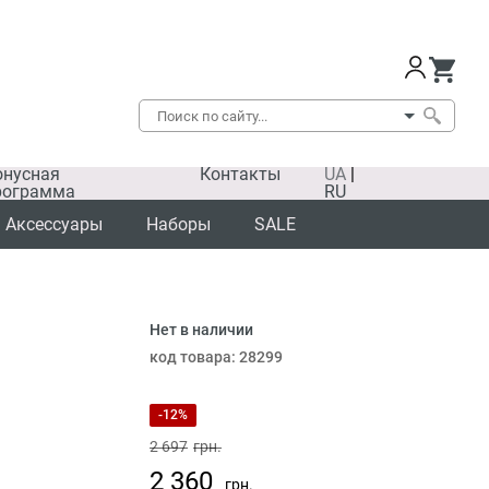
онусная
Контакты
UA
|
рограмма
RU
Аксессуары
Наборы
SALE
Нет в наличии
код товара:
28299
-12%
2 697
грн.
2 360
грн.