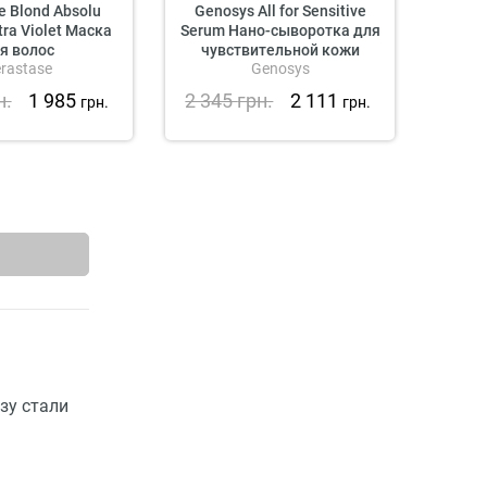
e Blond Absolu
Genosys All for Sensitive
«
ra Violet Маска
Serum Нано-сыворотка для
Бло
я волос
чувствительной кожи
rastase
Genosys
н.
1 985
2 345
грн.
2 111
2 5
грн.
грн.
азу стали