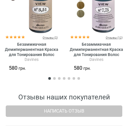
Отзывы (2)
Отзывы (12)
Безаммиачная
Безаммиачная
Демиперманентная Краска
Демиперманентная Краска
для Тонирования Волос
для Тонирования Волос
Davines
Davines
Davines View High Shine
Davines View High Shine
Demi-Permanent Colour
Demi-Permanent Colour Beige,
580
580
грн.
грн.
Mahogany, 60 мл
60 мл (бежевые оттенки)
(махагоновые оттенки)
Отзывы наших покупателей
НАПИСАТЬ ОТЗЫВ