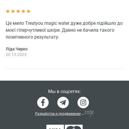
Це мило Тreatyou magic water дуже добре підійшло до
моєї гіперчутливої шкіри. Давно не бачила такого
позитивного результату.
Ліда Чирко
20.10.2023
Мы в соцсетях:
Разработка и продвижение
—