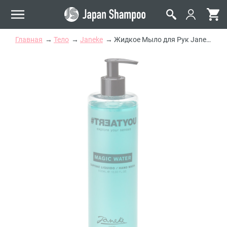
Главная
Тело
Janeke
Жидкое Мыло для Рук Janeke #Treatyou Magic Water Hand Wash