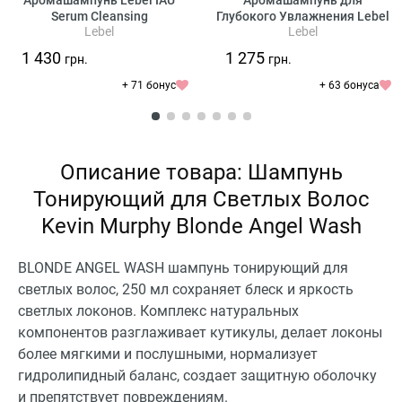
Аромашампунь Lebel IAU
Аромашампунь для
Serum Cleansing
Глубокого Увлажнения Lebel
Lebel
Lebel
IAU Cleansing Relaxment
1 430
1 275
грн.
грн.
+ 71 бонус
+ 63 бонуса
Описание товара: Шампунь
Тонирующий для Светлых Волос
Kevin Murphy Blonde Angel Wash
BLONDE ANGEL WASH шампунь тонирующий для
светлых волос, 250 мл сохраняет блеск и яркость
светлых локонов. Комплекс натуральных
компонентов разглаживает кутикулы, делает локоны
более мягкими и послушными, нормализует
гидролипидный баланс, создает защитную оболочку
и препятствует повреждениям.