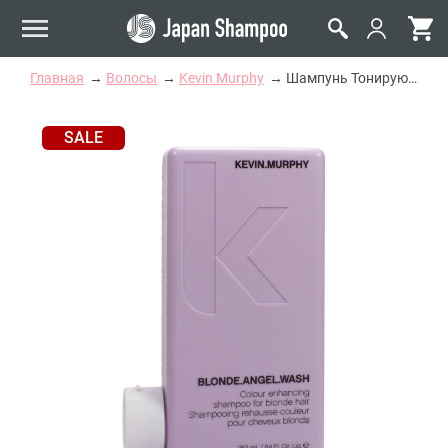
Главная
Волосы
Kevin Murphy
Шампунь Тонирующий для Светлых Волос Kevin Murphy Blonde Angel Wash
SALE