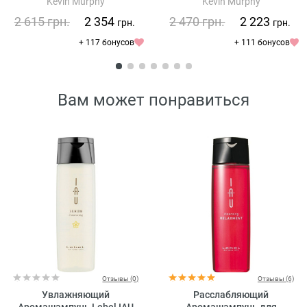
Kevin Murphy
Kevin Murphy
Smooth Again Anti-Frizz
Treatment
2 615
грн.
2 354
2 470
грн.
2 223
грн.
грн.
+ 117 бонусов
+ 111 бонусов
Вам может понравиться
Отзывы (0)
Отзывы (6)
Увлажняющий
Расслабляющий