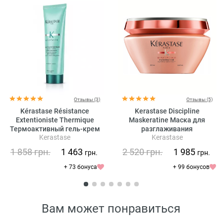
Отзывы (3)
Отзывы (5)
Kérastase Résistance
Kerastase Discipline
Extentioniste Thermique
Maskeratine Маска для
Термоактивный гель-крем
разглаживания
Kerastase
Kerastase
для укрепления волос
непослушных волос
1 858
грн.
1 463
2 520
грн.
1 985
грн.
грн.
+ 73 бонуса
+ 99 бонусов
Вам может понравиться