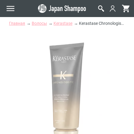
Главная
Волосы
Kerastase
Kerastase Chronologiste Revitalizing Exfoliating Care Pre-Shampoo - Гоммаж для кожи головы и волос