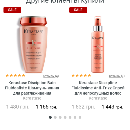
Другие клиенты купили
SALE
SALE
Отзывы (4)
Отзывы (3)
Kerastase Discipline Bain
Kerastase Discipline
Fluidealiste Шампунь-ванна
Fluidissime Anti-Frizz Спрей
для разглаживания
для непослушных волос
Kerastase
Kerastase
непослушных волос (без
сульфатов)
1 480
грн.
1 166
1 832
грн.
1 443
грн.
грн.