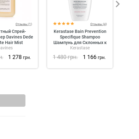
Отзывы (1)
Отзывы (4)
тный Спрей-
Kerastase Bain Prevention
Kerast
ер Davines Dede
Specifique Shampoo
L
te Hair Mist
Шампунь для Склонных к
Il
avines
Kerastase
Выпадению Волос
Увл
н.
1 278
1 480
грн.
1 166
1 4
грн.
грн.
ме