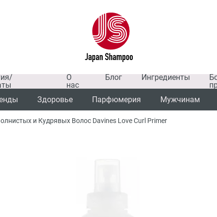
тия/
О
Блог
Ингредиенты
Б
аты
нас
п
енды
Здоровье
Парфюмерия
Мужчинам
нистых и Кудрявых Волос Davines Love Curl Primer