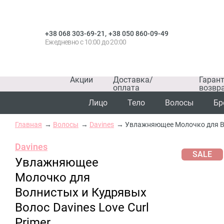
,
+38 068 303-69-21
+38 050 860-09-49
Ежедневно с 10:00 до 20:00
Акции
Доставка/
Гаран
оплата
возвр
Лицо
Тело
Волосы
Бр
Главная
Волосы
Davines
Увлажняющее Молочко для Вол
Davines
SALE
Увлажняющее
Молочко для
Волнистых и Кудрявых
Волос Davines Love Curl
Primer