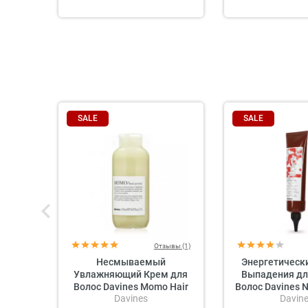
SALE
SALE
Отзывы (1)
Несмываемый
Энергетически
Увлажняющий Крем для
Выпадения дл
Волос Davines Momo Hair
Волос Davines N
Davines
Davin
Potion
Energizin