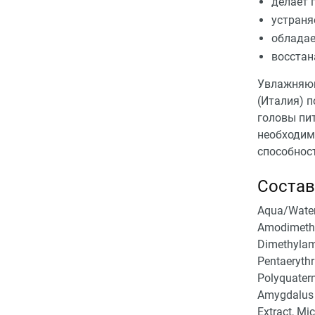
делает 
устраня
облада
восстан
Увлажняющ
(Италия) 
головы пит
необходим
способнос
Состав
Aqua/​Water
Amodimethic
Dimethylami
Pentaerythr
Polyquater
Amygdalus 
Extract, Mic