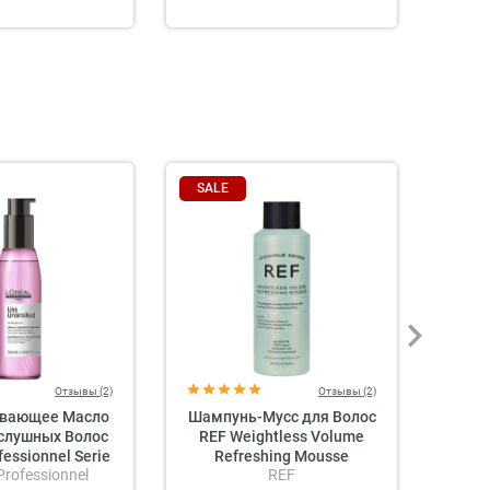
SALE
SAL
Отзывы (2)
Отзывы (2)
ивающее Масло
Шампунь-Мусс для Волос
Лак-С
слушных Волос
REF Weightless Volume
Блеск
ofessionnel Serie
Refreshing Mousse
 Professionnel
REF
s Unlimited Blow-