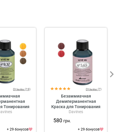
Отзывы (19)
Отзывы (7)
ммиачная
Безаммиачная
рманентная
Демиперманентная
Де
ля Тонирования
Краска для Тонирования
Крас
avines
Davines
ines View High
Волос Davines View High
Воло
emi-Permanent
Shine Demi-Permanent
Shi
580
58
.
грн.
Golden, 60 мл
Colour Reds, 60 мл
Co
стые оттенки)
(красные оттенки)
(
+ 29 бонусов
+ 29 бонусов