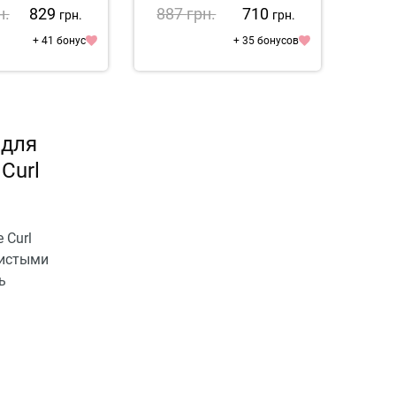
Dry Oil
н.
829
887
грн.
710
88
грн.
грн.
+ 41 бонус
+ 35 бонусов
 для
Curl
 Curl
нистыми
ь