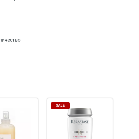
личество
SALE
SAL