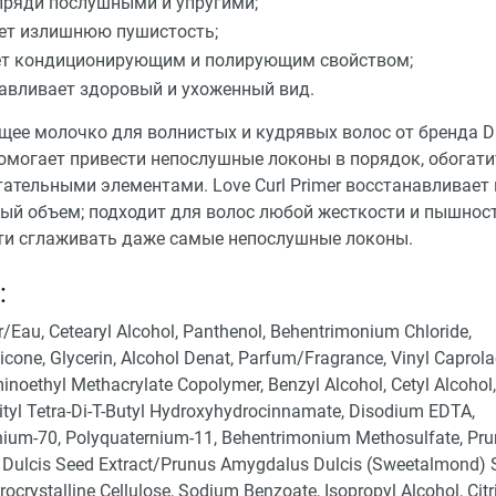
пряди послушными и упругими;
ет излишнюю пушистость;
ет кондиционирующим и полирующим свойством;
авливает здоровый и ухоженный вид.
ее молочко для волнистых и кудрявых волос от бренда D
помогает привести непослушные локоны в порядок, обогат
ательными элементами. Love Curl Primer восстанавливает 
ый объем; подходит для волос любой жесткости и пышност
ти сглаживать даже самые непослушные локоны.
:
/​Eau, Cetearyl Alcohol, Panthenol, Behentrimonium Chloride,
one, Glycerin, Alcohol Denat, Parfum/​Fragrance, Vinyl Caprola
noethyl Methacrylate Copolymer, Benzyl Alcohol, Cetyl Alcohol,
ityl Tetra-Di-T-Butyl Hydroxyhydrocinnamate, Disodium EDTA,
nium-70, Polyquaternium-11, Behentrimonium Methosulfate, Pr
Dulcis Seed Extract/​Prunus Amygdalus Dulcis (Sweetalmond) 
rocrystalline Cellulose, Sodium Benzoate, Isopropyl Alcohol, Citr