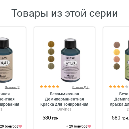
Товары из этой серии
Отзывы (2)
Отзывы (12)
ачная
Безаммиачная
Беза
нентная
Демиперманентная
Демипе
нирования
Краска для Тонирования
Краска д
es
Davines
D
 View High
Волос Davines View High
Волос Dav
ermanent
Shine Demi-Permanent
Shine D
580
580
грн.
грн
ny, 60 мл
Colour Beige, 60 мл
Colour 
 оттенки)
(бежевые оттенки)
(золоти
 29 бонусов
+ 29 бонусов