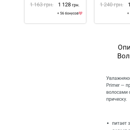
1 163
грн.
1 128
1 240
грн.
грн.
+ 56 бонусов
+
Опи
Вол
Увлажняющ
Primer — 
волосами 
прическу.
питает 