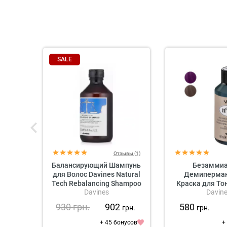
SALE
Отзывы (1)
Балансирующий Шампунь
Безамми
для Волос Davines Natural
Демиперма
Tech Rebalancing Shampoo
Краска для То
Davines
Davin
Волос Davines
Shine Demi-P
930
грн.
902
580
грн.
грн.
Colour Mahoga
(махагоновые
+ 45 бонусов
+