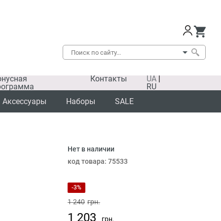
онусная
Контакты
UA
|
рограмма
RU
Аксессуары
Наборы
SALE
Нет в наличии
SALE
код товара:
75533
-3%
1 240
грн.
1 203
грн.