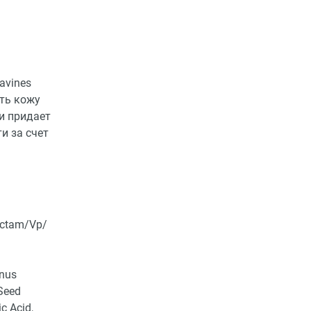
avines
ить кожу
и придает
и за счет
ctam/​Vp/​
unus
Seed
ic Acid,