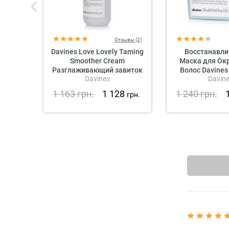
Отзывы (2)
Davines Love Lovely Taming
Восстанавл
Smoother Cream
Маска для Ок
Разглаживающий завиток
Волос Davines
Davines
Davin
крем для волос
Mas
1 163
грн.
1 128
1 240
грн.
грн.