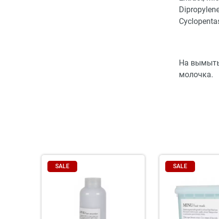
Dipropylene
Cyclopentas
На вымыты
молочка.
SALE
SALE