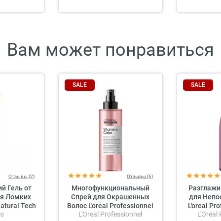
Вам может понравиться
SALE
SALE
Отзывы (2)
Отзывы (6)
й Гель от
Многофункциональный
Разглаж
я Ломких
Спрей для Окрашенных
для Непо
atural Tech
Волос L'oreal Professionnel
L'oreal Pr
es
L'Oreal Professionnel
L'Oreal
g Gel
Serie Expert Vitamino Color
Expert Lis