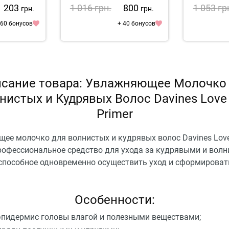
A-ox 10 In 1
1 203
1 016
грн.
800
1 053
гр
грн.
грн.
 60 бонусов
+ 40 бонусов
сание товара: Увлажняющее Молочко
нистых и Кудрявых Волос Davines Love 
Primer
ее молочко для волнистых и кудрявых волос Davines Love
профессиональное средство для ухода за кудрявыми и вол
способное одновременно осуществить уход и сформироват
Особенности:
эпидермис головы влагой и полезными веществами;